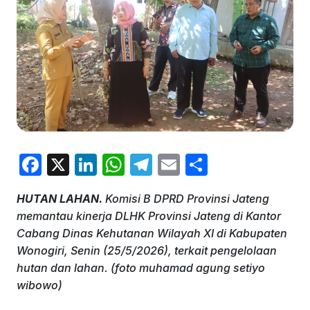
F
X
Li
W
T
E
S
a
n
h
el
m
h
HUTAN LAHAN.
Komisi B DPRD Provinsi Jateng
c
k
at
e
ai
ar
memantau kinerja DLHK Provinsi Jateng di Kantor
e
e
s
gr
l
e
Cabang Dinas Kehutanan Wilayah XI di Kabupaten
b
dI
A
a
Wonogiri, Senin (25/5/2026), terkait pengelolaan
hutan dan lahan. (foto muhamad agung setiyo
o
n
p
m
wibowo)
o
p