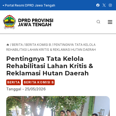
Skip
•
Portal Resmi DPRD Jawa Tengah
to
content
/
BERITA
/
BERITA KOMISI B
/
PENTINGNYA TATA KELOLA
REHABILITASI LAHAN KRITIS & REKLAMASI HUTAN DAERAH
Pentingnya Tata Kelola
Rehabilitasi Lahan Kritis &
Reklamasi Hutan Daerah
BERITA
BERITA KOMISI B
Tanggal -
25/05/2026