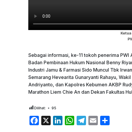
Ketua
P
Sebagai informasi, ke-11 tokoh penerima PWI
Badan Pembinaan Hukum Nasional Benny Riyan
Industri Jamu & Farmasi Sido Muncul Tbk Irwan 
Semarang Hevearita Gunaryanti Rahayu, Wakil B
Andriyanto, dan Kapolres Kebumen AKBP Rudy
Marathon Liem Chie An dan Dekan Fakultas Huk
Dilihat:
95
F
X
Li
W
T
E
S
a
n
h
el
m
h