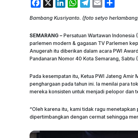
F
X
Li
W
T
E
S
a
n
h
el
m
h
Bambang Kusriyanto. (foto setyo herlambang
c
k
at
e
ai
ar
e
e
s
gr
l
e
SEMARANG –
Persatuan Wartawan Indonesia 
b
dI
A
a
parlemen modern & gagasan TV Parlemen kepa
o
n
p
m
Anugerah itu diberikan dalam acara PWI Award
Pandanaran Nomor 40 Kota Semarang, Sabtu 
o
p
k
Pada kesempatan itu, Ketua PWI Jateng Amir
penghargaan pada tahun ini. Ia menilai para 
mereka konsisten untuk menjadi pelopor dan t
“Oleh karena itu, kami tidak ragu menetapkan 
dipertimbangkan dengan cermat sehingga mer