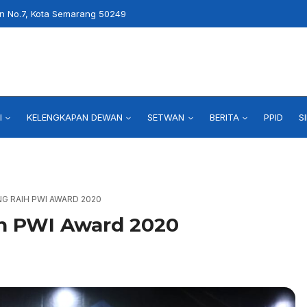
an No.7, Kota Semarang 50249
I
KELENGKAPAN DEWAN
SETWAN
BERITA
PPID
S
G RAIH PWI AWARD 2020
h PWI Award 2020