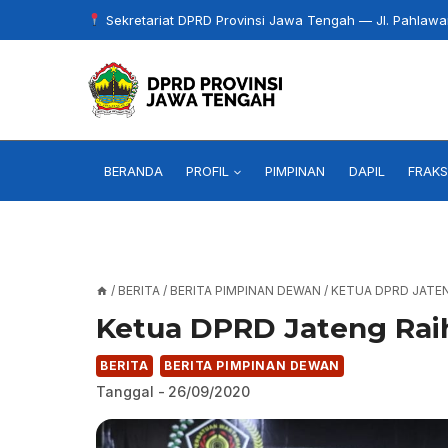
Skip
Sekretariat DPRD Provinsi Jawa Tengah — Jl. Pahlaw
to
content
BERANDA
PROFIL
PIMPINAN
DAPIL
FRAKS
/
BERITA
/
BERITA PIMPINAN DEWAN
/
KETUA DPRD JATEN
Ketua DPRD Jateng Rai
BERITA
BERITA PIMPINAN DEWAN
Tanggal -
26/09/2020