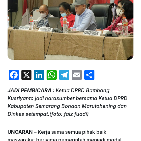
F
X
Li
W
T
E
S
a
n
h
el
m
h
JADI PEMBICARA :
Ketua DPRD Bambang
c
k
at
e
ai
ar
Kusriyanto jadi narasumber bersama Ketua DPRD
e
e
s
gr
l
e
Kabupaten Semarang Bondan Marutohening dan
b
dI
A
a
Dinkes setempat.(foto: faiz fuadi)
o
n
p
m
UNGARAN –
Kerja sama semua pihak baik
o
p
masyarakat bersama pemerintah menjadi modal