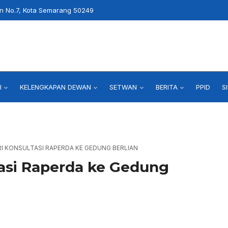
an No.7, Kota Semarang 50249
I
KELENGKAPAN DEWAN
SETWAN
BERITA
PPID
S
I KONSULTASI RAPERDA KE GEDUNG BERLIAN
asi Raperda ke Gedung