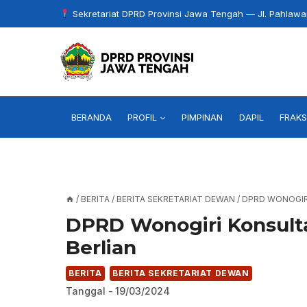
Skip
Sekretariat DPRD Provinsi Jawa Tengah — Jl. Pahlaw
to
content
BERANDA
PROFIL
PIMPINAN
DAPIL
FRAKS
/
BERITA
/
BERITA SEKRETARIAT DEWAN
/
DPRD WONOGIR
DPRD Wonogiri Konsult
Berlian
BERITA
BERITA SEKRETARIAT DEWAN
Tanggal -
19/03/2024