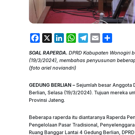
F
X
Li
W
T
E
S
a
n
h
el
m
h
SOAL RAPERDA.
DPRD Kabupaten Wonogiri be
c
k
at
e
ai
ar
(19/3/2024), membahas penyusunan beberapa
e
e
s
gr
l
e
(foto ariel noviandri)
b
dI
A
a
o
n
p
m
GEDUNG BERLIAN –
Sejumlah besar Anggota
Berlian, Selasa (19/3/2024). Tujuan mereka 
o
p
Provinsi Jateng.
k
Beberapa raperda itu diantaranya Raperda P
Pengelolaan Pasar Tradisional, Penyelenggara
Ruang Banggar Lantai 4 Gedung Berlian, DPR