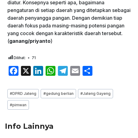
diatur. Konsepnya seperti apa, bagaimana
pengaturan di setiap daerah yang ditetapkan sebagai
daerah penyangga pangan. Dengan demikian tiap
daerah fokus pada masing-masing potensi pangan
yang cocok dengan karakteristik daerah tersebut.
(
ganang/priyanto
)
Dilihat:
71
F
X
Li
W
T
E
S
a
n
h
el
m
h
c
k
at
e
ai
ar
Post
#
DPRD Jateng
#
gedung berlian
#
Jateng Gayeng
e
e
s
gr
l
e
Tags:
#
pimwan
b
dI
A
a
o
n
p
m
Info Lainnya
o
p