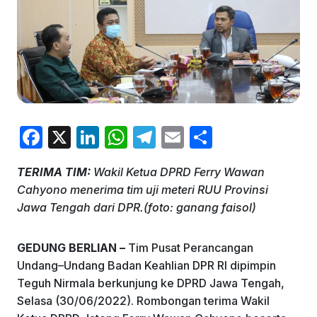
F
X
Li
W
T
E
S
a
n
h
el
m
h
TERIMA TIM:
Wakil Ketua DPRD Ferry Wawan
c
k
at
e
ai
ar
Cahyono menerima tim uji meteri RUU Provinsi
e
e
s
gr
l
e
Jawa Tengah dari DPR.(foto: ganang faisol)
b
dI
A
a
o
n
p
m
GEDUNG BERLIAN –
Tim Pusat Perancangan
Undang–Undang Badan Keahlian DPR RI dipimpin
o
p
Teguh Nirmala berkunjung ke DPRD Jawa Tengah,
k
Selasa (30/06/2022). Rombongan terima Wakil