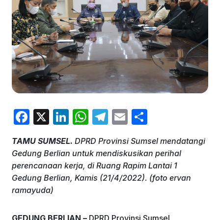
F
X
Li
W
T
E
S
a
n
h
el
m
h
TAMU SUMSEL.
DPRD Provinsi Sumsel mendatangi
c
k
at
e
ai
ar
Gedung Berlian untuk mendiskusikan perihal
e
e
s
gr
l
e
perencanaan kerja, di Ruang Rapim Lantai 1
b
dI
A
a
Gedung Berlian, Kamis (21/4/2022). (foto ervan
ramayuda)
o
n
p
m
o
p
GEDUNG BERLIAN –
DPRD Provinsi Sumsel