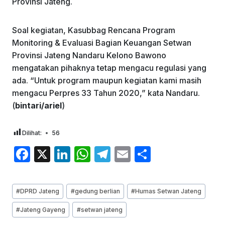
Provinsi Jateng.
Soal kegiatan, Kasubbag Rencana Program
Monitoring & Evaluasi Bagian Keuangan Setwan
Provinsi Jateng Nandaru Kelono Bawono
mengatakan pihaknya tetap mengacu regulasi yang
ada. “Untuk program maupun kegiatan kami masih
mengacu Perpres 33 Tahun 2020,” kata Nandaru.
(
bintari/ariel
)
Dilihat:
56
F
X
Li
W
T
E
S
a
n
h
el
m
h
c
k
at
e
ai
ar
Post
#
DPRD Jateng
#
gedung berlian
#
Humas Setwan Jateng
e
e
s
gr
l
e
Tags:
#
Jateng Gayeng
#
setwan jateng
b
dI
A
a