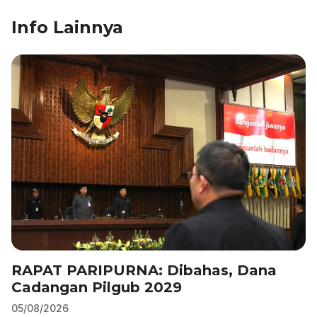
o
n
p
m
Info Lainnya
o
p
k
RAPAT PARIPURNA: Dibahas, Dana
Cadangan Pilgub 2029
05/08/2026