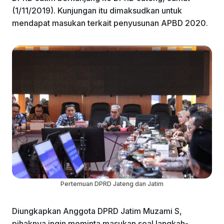
k
(1/11/2019). Kunjungan itu dimaksudkan untuk
mendapat masukan terkait penyusunan APBD 2020.
Pertemuan DPRD Jateng dan Jatim
Diungkapkan Anggota DPRD Jatim Muzami S,
pihaknya ingin meminta masukan soal langkah-