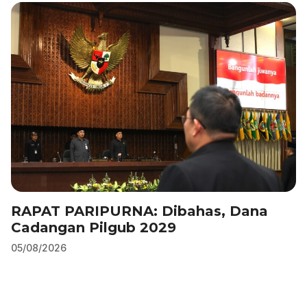
b
dI
A
a
o
n
p
m
o
p
k
RAPAT PARIPURNA: Dibahas, Dana
Cadangan Pilgub 2029
05/08/2026