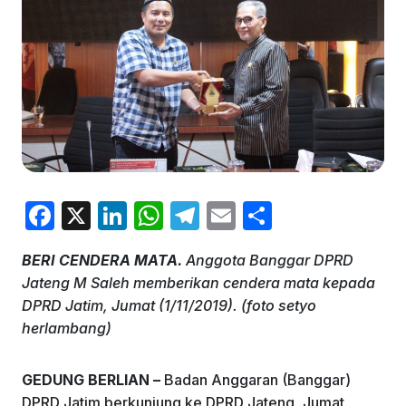
F
X
Li
W
T
E
S
a
n
h
el
m
h
BERI CENDERA MATA.
Anggota Banggar DPRD
c
k
at
e
ai
ar
Jateng M Saleh memberikan cendera mata kepada
e
e
s
gr
l
e
DPRD Jatim, Jumat (1/11/2019). (foto setyo
b
dI
A
a
herlambang)
o
n
p
m
GEDUNG BERLIAN –
Badan Anggaran (Banggar)
o
p
DPRD Jatim berkunjung ke DPRD Jateng, Jumat