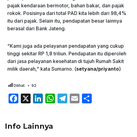
pajak kendaraan bermotor, bahan bakar, dan pajak
rokok. Posisinya dari total PAD kita lebih dari 98,4%
itu dari pajak. Selain itu, pendapatan besar lainnya
berasal dari Bank Jateng.
“Kami juga ada pelayanan pendapatan yang cukup
tinggi sekitar RP 1,8 triliun. Pendapatan itu diperoleh
dari jasa pelayanan kesehatan di tujuh Rumah Sakit
milik daerah,” kata Sumarno. (
setyana/priyanto
)
Dilihat:
92
F
X
Li
W
T
E
S
a
n
h
el
m
h
c
k
at
e
ai
ar
Info Lainnya
e
e
s
gr
l
e