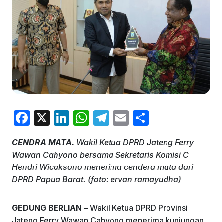
F
X
Li
W
T
E
S
a
n
h
el
m
h
CENDRA MATA.
Wakil Ketua DPRD Jateng Ferry
c
k
at
e
ai
ar
Wawan Cahyono bersama Sekretaris Komisi C
e
e
s
gr
l
e
Hendri Wicaksono menerima cendera mata dari
b
dI
A
a
DPRD Papua Barat. (foto: ervan ramayudha)
o
n
p
m
GEDUNG BERLIAN –
Wakil Ketua DPRD Provinsi
o
p
Jateng Ferry Wawan Cahyono menerima kunjungan