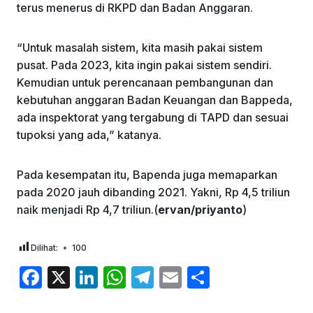
terus menerus di RKPD dan Badan Anggaran.
“Untuk masalah sistem, kita masih pakai sistem
pusat. Pada 2023, kita ingin pakai sistem sendiri.
Kemudian untuk perencanaan pembangunan dan
kebutuhan anggaran Badan Keuangan dan Bappeda,
ada inspektorat yang tergabung di TAPD dan sesuai
tupoksi yang ada,” katanya.
Pada kesempatan itu, Bapenda juga memaparkan
pada 2020 jauh dibanding 2021. Yakni, Rp 4,5 triliun
naik menjadi Rp 4,7 triliun.(
ervan/priyanto
)
Dilihat:
100
F
X
Li
W
T
E
S
a
n
h
el
m
h