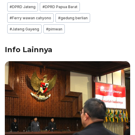
c
k
at
e
ai
ar
Post
#
DPRD Jateng
#
DPRD Papua Barat
e
e
s
gr
l
e
Tags:
#
Ferry wawan cahyono
#
gedung berlian
b
dI
A
a
#
Jateng Gayeng
#
pimwan
o
n
p
m
o
p
Info Lainnya
k