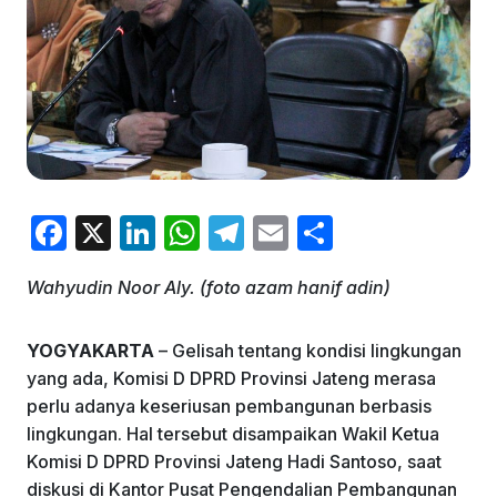
F
X
Li
W
T
E
S
a
n
h
el
m
h
Wahyudin Noor Aly. (foto azam hanif adin)
c
k
at
e
ai
ar
e
e
s
gr
l
e
YOGYAKARTA
– Gelisah tentang kondisi lingkungan
b
dI
A
a
yang ada, Komisi D DPRD Provinsi Jateng merasa
o
n
p
m
perlu adanya keseriusan pembangunan berbasis
lingkungan. Hal tersebut disampaikan Wakil Ketua
o
p
Komisi D DPRD Provinsi Jateng Hadi Santoso, saat
k
diskusi di Kantor Pusat Pengendalian Pembangunan