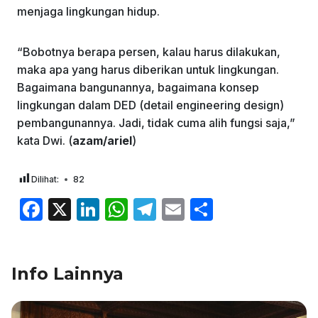
menjaga lingkungan hidup.
“Bobotnya berapa persen, kalau harus dilakukan,
maka apa yang harus diberikan untuk lingkungan.
Bagaimana bangunannya, bagaimana konsep
lingkungan dalam DED (detail engineering design)
pembangunannya. Jadi, tidak cuma alih fungsi saja,”
kata Dwi. (
azam/ariel
)
Dilihat:
82
F
X
Li
W
T
E
S
a
n
h
el
m
h
c
k
at
e
ai
ar
Info Lainnya
e
e
s
gr
l
e
b
dI
A
a