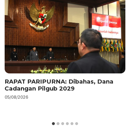
o
n
p
m
o
p
k
RAPAT PARIPURNA: Dibahas, Dana
Cadangan Pilgub 2029
05/08/2026