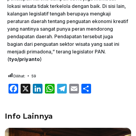
lokasi wisata tidak terkelola dengan baik. Di sisi lain,
kalangan legislatif tengah berupaya mengkaji
peraturan daerah tentang penguatan ekonomi kreatif
yang nantinya sangat punya peran mendorong
pendapatan daerah. Pendapatan tersebut juga
bagian dari penguatan sektor wisata yang saat ini
menjadi primadona,” terang legislator PAN.
(
tyo/priyanto
)
Dilihat:
59
F
X
Li
W
T
E
S
a
n
h
el
m
h
c
k
at
e
ai
ar
Info Lainnya
e
e
s
gr
l
e
b
dI
A
a