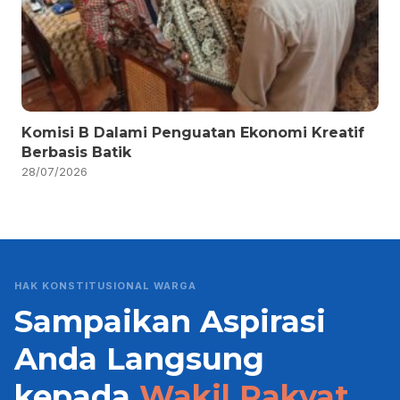
Komisi B Dalami Penguatan Ekonomi Kreatif
Berbasis Batik
28/07/2026
HAK KONSTITUSIONAL WARGA
Sampaikan Aspirasi
Anda Langsung
kepada
Wakil Rakyat