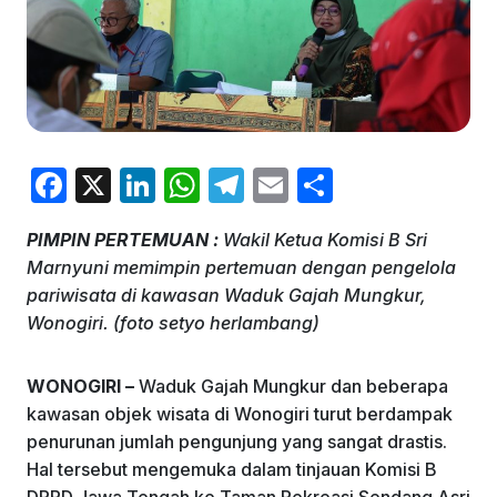
F
X
Li
W
T
E
S
a
n
h
el
m
h
PIMPIN PERTEMUAN :
Wakil Ketua Komisi B Sri
c
k
at
e
ai
ar
Marnyuni memimpin pertemuan dengan pengelola
e
e
s
gr
l
e
pariwisata di kawasan Waduk Gajah Mungkur,
b
dI
A
a
Wonogiri. (foto setyo herlambang)
o
n
p
m
WONOGIRI –
Waduk Gajah Mungkur dan beberapa
o
p
kawasan objek wisata di Wonogiri turut berdampak
k
penurunan jumlah pengunjung yang sangat drastis.
Hal tersebut mengemuka dalam tinjauan Komisi B