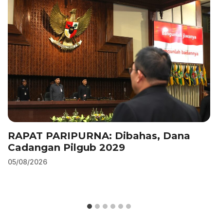
o
n
p
m
o
p
k
RAPAT PARIPURNA: Dibahas, Dana
Cadangan Pilgub 2029
05/08/2026