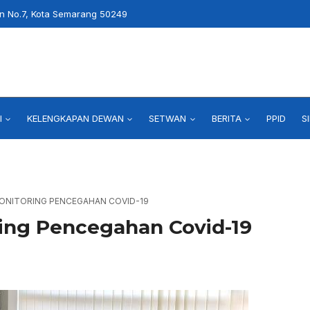
an No.7, Kota Semarang 50249
I
KELENGKAPAN DEWAN
SETWAN
BERITA
PPID
S
ONITORING PENCEGAHAN COVID-19
ing Pencegahan Covid-19