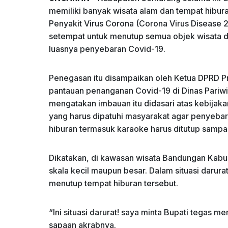
memiliki banyak wisata alam dan tempat hibu
o
p
Penyakit Virus Corona (Corona Virus Disease
k
setempat untuk menutup semua objek wisata 
luasnya penyebaran Covid-19.
Penegasan itu disampaikan oleh Ketua DPRD P
pantauan penanganan Covid-19 di Dinas Pariw
mengatakan imbauan itu didasari atas kebijakan
yang harus dipatuhi masyarakat agar penyebar
hiburan termasuk karaoke harus ditutup sampai 
Dikatakan, di kawasan wisata Bandungan Kabu
skala kecil maupun besar. Dalam situasi darura
menutup tempat hiburan tersebut.
“Ini situasi darurat! saya minta Bupati tegas
sapaan akrabnya.