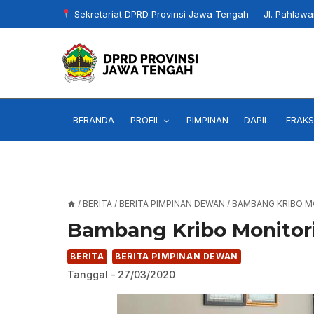
Skip
Sekretariat DPRD Provinsi Jawa Tengah — Jl. Pahlaw
to
content
BERANDA
PROFIL
PIMPINAN
DAPIL
FRAKS
/
BERITA
/
BERITA PIMPINAN DEWAN
/
BAMBANG KRIBO M
Bambang Kribo Monitor
BERITA
BERITA PIMPINAN DEWAN
Tanggal -
27/03/2020