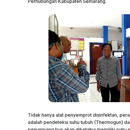
Perhubungan Kabupaten Semarang.
Tidak hanya alat penyemprot disinfektan, peral
adalah pendeteksi suhu tubuh (Thermogun) dan 
penumpang bus akan diketahui memiliki suhu n