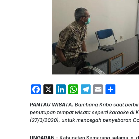
F
X
Li
W
T
E
S
a
n
h
el
m
h
PANTAU WISATA.
Bambang Kribo saat berbi
c
k
at
e
ai
ar
penutupan tempat wisata seperti karaoke d
e
e
s
gr
l
e
(27/3/2020), untuk mencegah penyebaran Covi
b
dI
A
a
o
n
p
m
UNGARAN
– Kabupaten Semarang selama ini 