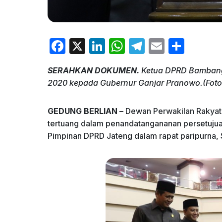
F
X
Li
W
T
E
S
a
n
h
el
m
h
SERAHKAN DOKUMEN.
Ketua DPRD Bambang
c
k
at
e
ai
ar
2020 kepada Gubernur Ganjar Pranowo.(Fot
e
e
s
gr
l
e
b
dI
A
a
GEDUNG BERLIAN –
Dewan Perwakilan Rakyat 
o
n
p
m
tertuang dalam penandatangananan persetujua
Pimpinan DPRD Jateng dalam rapat paripurna, S
o
p
k