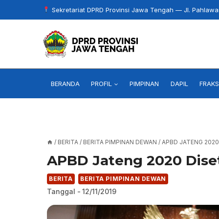
Skip
Sekretariat DPRD Provinsi Jawa Tengah — Jl. Pahlaw
to
content
BERANDA
PROFIL
PIMPINAN
DAPIL
FRAKS
/
BERITA
/
BERITA PIMPINAN DEWAN
/
APBD JATENG 2020 
APBD Jateng 2020 Disetu
BERITA
BERITA PIMPINAN DEWAN
Tanggal -
12/11/2019