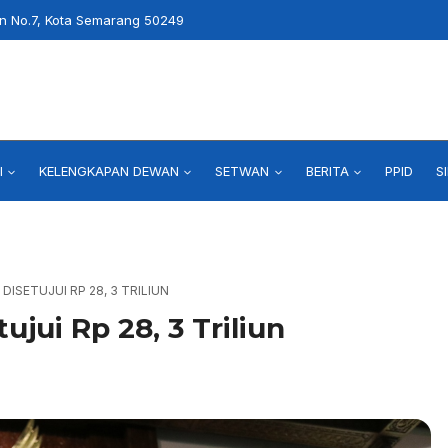
an No.7, Kota Semarang 50249
I
KELENGKAPAN DEWAN
SETWAN
BERITA
PPID
S
DISETUJUI RP 28, 3 TRILIUN
jui Rp 28, 3 Triliun