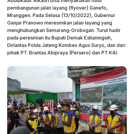
Abdulkadir Alkatiri bisa menyaksikan hasil
k
pembangunan jalan layang (flyover) Ganefo,
Mranggen. Pada Selasa (13/10/2022), Gubernur
Ganjar Pranowo meresmikan jalan layang yang
menghubungkan Semarang-Grobogan. Turut hadir
pada peresmian itu Bupati Demak Estianingsih,
Dirlantas Polda Jateng Kombes Agus Suryo, dan dari
pihak PT. Brantas Abipraya (Persero) dan PT KAI.