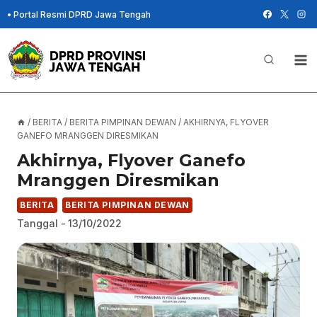
Skip
•
Portal Resmi DPRD Jawa Tengah
to
content
/
BERITA
/
BERITA PIMPINAN DEWAN
/
AKHIRNYA, FLYOVER
GANEFO MRANGGEN DIRESMIKAN
Akhirnya, Flyover Ganefo
Mranggen Diresmikan
BERITA
BERITA PIMPINAN DEWAN
Tanggal -
13/10/2022