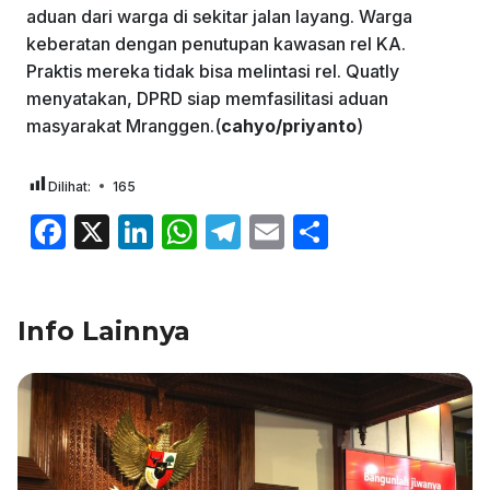
aduan dari warga di sekitar jalan layang. Warga
keberatan dengan penutupan kawasan rel KA.
Praktis mereka tidak bisa melintasi rel. Quatly
menyatakan, DPRD siap memfasilitasi aduan
masyarakat Mranggen.(
cahyo/priyanto
)
Dilihat:
165
F
X
Li
W
T
E
S
a
n
h
el
m
h
c
k
at
e
ai
ar
Info Lainnya
e
e
s
gr
l
e
b
dI
A
a
o
n
p
m
o
p
k