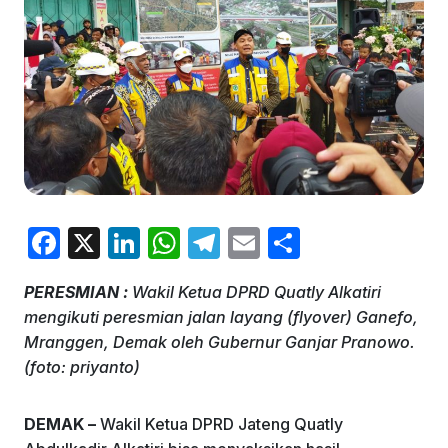
F
X
Li
W
T
E
S
a
n
h
el
m
h
PERESMIAN :
Wakil Ketua DPRD Quatly Alkatiri
c
k
at
e
ai
ar
mengikuti peresmian jalan layang (flyover) Ganefo,
e
e
s
gr
l
e
Mranggen, Demak oleh Gubernur Ganjar Pranowo.
b
dI
A
a
(foto: priyanto)
o
n
p
m
DEMAK –
Wakil Ketua DPRD Jateng Quatly
o
p