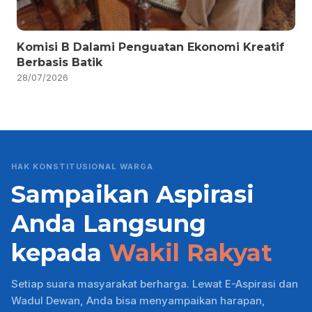
Komisi B Dalami Penguatan Ekonomi Kreatif
Berbasis Batik
28/07/2026
HAK KONSTITUSIONAL WARGA
Sampaikan Aspirasi
Anda Langsung
kepada
Wakil Rakyat
Setiap suara masyarakat berharga. Lewat E-Aspirasi dan
Wadul Dewan, Anda bisa menyampaikan harapan,