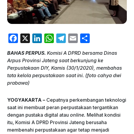
F
X
Li
W
T
E
S
a
n
h
el
m
h
BAHAS PERPUS.
Komisi A DPRD bersama Dinas
c
k
at
e
ai
ar
Arpus Provinsi Jateng saat berkunjung ke
e
e
s
gr
l
e
Perpustakaan DIY, Kamis (30/1/2020), membahas
b
dI
A
a
tata kelola perpustakaan saat ini. (foto cahya dwi
prabawa)
o
n
p
m
o
p
YOGYAKARTA –
Cepatnya perkembangan teknologi
k
saat ini membuat peran perpustakaan tergantikan
dengan pustaka digital atau
online.
Melihat kondisi
itu, Komisi A DPRD Provinsi Jateng berusaha
membenahi perpustakaan agar tetap menjadi