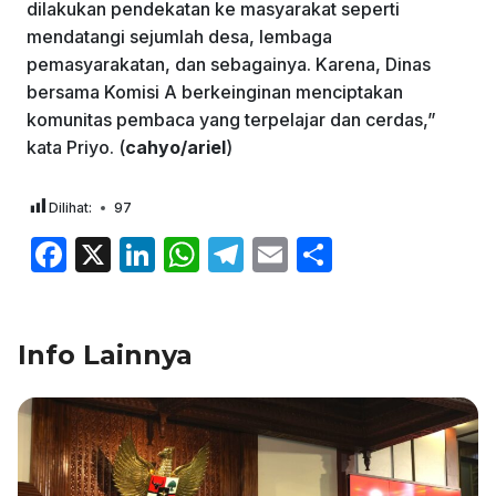
dilakukan pendekatan ke masyarakat seperti
mendatangi sejumlah desa, lembaga
pemasyarakatan, dan sebagainya. Karena, Dinas
bersama Komisi A berkeinginan menciptakan
komunitas pembaca yang terpelajar dan cerdas,”
kata Priyo. (
cahyo/ariel
)
Dilihat:
97
F
X
Li
W
T
E
S
a
n
h
el
m
h
c
k
at
e
ai
ar
Info Lainnya
e
e
s
gr
l
e
b
dI
A
a
o
n
p
m
o
p