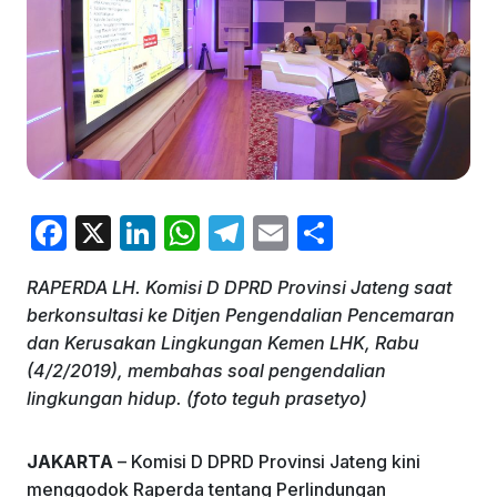
F
X
Li
W
T
E
S
a
n
h
el
m
h
RAPERDA LH. Komisi D DPRD Provinsi Jateng saat
c
k
at
e
ai
ar
berkonsultasi ke Ditjen Pengendalian Pencemaran
e
e
s
gr
l
e
dan Kerusakan Lingkungan Kemen LHK, Rabu
b
dI
A
a
(4/2/2019), membahas soal pengendalian
lingkungan hidup. (foto teguh prasetyo)
o
n
p
m
o
p
JAKARTA
– Komisi D DPRD Provinsi Jateng kini
k
menggodok Raperda tentang Perlindungan