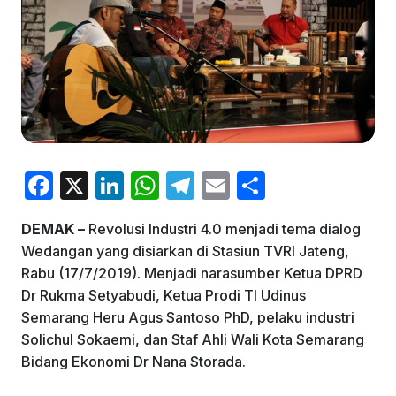
F
X
Li
W
T
E
S
a
n
h
el
m
h
DEMAK –
Revolusi Industri 4.0 menjadi tema dialog
c
k
at
e
ai
ar
Wedangan yang disiarkan di Stasiun TVRI Jateng,
e
e
s
gr
l
e
Rabu (17/7/2019). Menjadi narasumber Ketua DPRD
b
dI
A
a
Dr Rukma Setyabudi, Ketua Prodi TI Udinus
Semarang Heru Agus Santoso PhD, pelaku industri
o
n
p
m
Solichul Sokaemi, dan Staf Ahli Wali Kota Semarang
o
p
Bidang Ekonomi Dr Nana Storada.
k