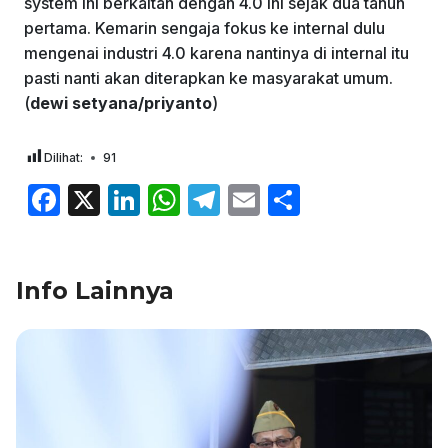
system ini berkaitan dengan 4.0 ini sejak dua tahun
pertama. Kemarin sengaja fokus ke internal dulu
mengenai industri 4.0 karena nantinya di internal itu
pasti nanti akan diterapkan ke masyarakat umum.
(
dewi setyana/priyanto
)
Dilihat:
91
F
X
Li
W
T
E
S
a
n
h
el
m
h
c
k
at
e
ai
ar
Info Lainnya
e
e
s
gr
l
e
b
dI
A
a
o
n
p
m
o
p
k