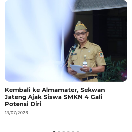
o
n
p
m
o
p
k
Kembali ke Almamater, Sekwan
Jateng Ajak Siswa SMKN 4 Gali
Potensi Diri
13/07/2026