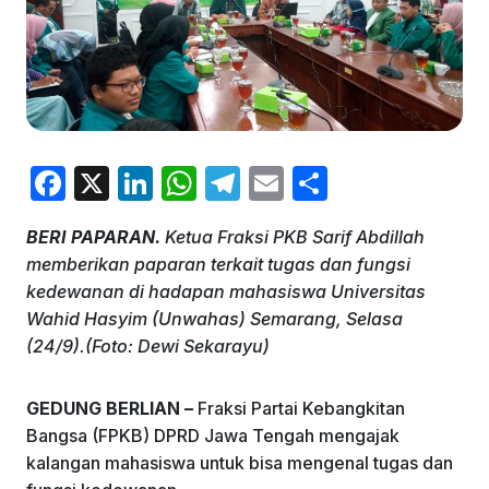
F
X
Li
W
T
E
S
a
n
h
el
m
h
BERI PAPARAN.
Ketua Fraksi PKB Sarif Abdillah
c
k
at
e
ai
ar
memberikan paparan terkait tugas dan fungsi
e
e
s
gr
l
e
kedewanan di hadapan mahasiswa Universitas
b
dI
A
a
Wahid Hasyim (Unwahas) Semarang, Selasa
(24/9).(Foto: Dewi Sekarayu)
o
n
p
m
o
p
GEDUNG BERLIAN –
Fraksi Partai Kebangkitan
k
Bangsa (FPKB) DPRD Jawa Tengah mengajak
kalangan mahasiswa untuk bisa mengenal tugas dan