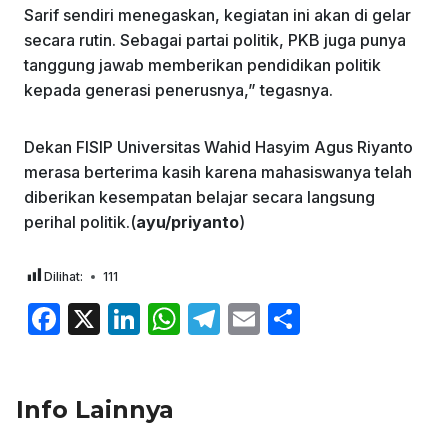
Sarif sendiri menegaskan, kegiatan ini akan di gelar
secara rutin. Sebagai partai politik, PKB juga punya
tanggung jawab memberikan pendidikan politik
kepada generasi penerusnya,” tegasnya.
Dekan FISIP Universitas Wahid Hasyim Agus Riyanto
merasa berterima kasih karena mahasiswanya telah
diberikan kesempatan belajar secara langsung
perihal politik.(
ayu/priyanto
)
Dilihat:
111
F
X
Li
W
T
E
S
a
n
h
el
m
h
c
k
at
e
ai
ar
Info Lainnya
e
e
s
gr
l
e
b
dI
A
a