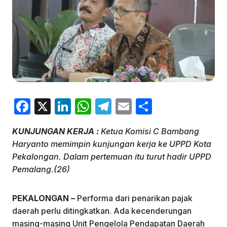
F
X
Li
W
T
E
S
a
n
h
el
m
h
KUNJUNGAN KERJA :
Ketua Komisi C Bambang
c
k
at
e
ai
ar
Haryanto memimpin kunjungan kerja ke UPPD Kota
e
e
s
gr
l
e
Pekalongan. Dalam pertemuan itu turut hadir UPPD
b
dI
A
a
Pemalang.(26)
o
n
p
m
PEKALONGAN –
Performa dari penarikan pajak
o
p
daerah perlu ditingkatkan. Ada kecenderungan
k
masing-masing Unit Pengelola Pendapatan Daerah