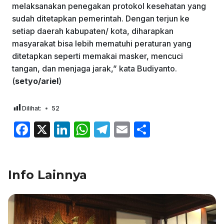
melaksanakan penegakan protokol kesehatan yang
sudah ditetapkan pemerintah. Dengan terjun ke
setiap daerah kabupaten/ kota, diharapkan
masyarakat bisa lebih mematuhi peraturan yang
ditetapkan seperti memakai masker, mencuci
tangan, dan menjaga jarak,” kata Budiyanto.
(
setyo/ariel
)
Dilihat:
52
F
X
Li
W
T
E
S
a
n
h
el
m
h
c
k
at
e
ai
ar
Info Lainnya
e
e
s
gr
l
e
b
dI
A
a
o
n
p
m