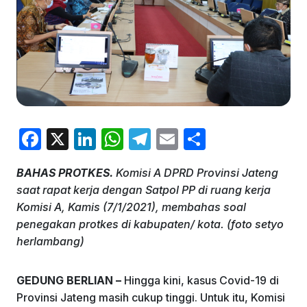
F
X
Li
W
T
E
S
a
n
h
el
m
h
BAHAS PROTKES.
Komisi A DPRD Provinsi Jateng
c
k
at
e
ai
ar
saat rapat kerja dengan Satpol PP di ruang kerja
e
e
s
gr
l
e
Komisi A, Kamis (7/1/2021), membahas soal
b
dI
A
a
penegakan protkes di kabupaten/ kota. (foto setyo
herlambang)
o
n
p
m
o
p
GEDUNG BERLIAN –
Hingga kini, kasus Covid-19 di
k
Provinsi Jateng masih cukup tinggi. Untuk itu, Komisi