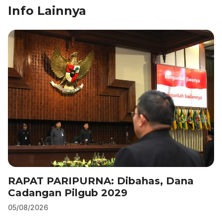
Info Lainnya
e
e
s
gr
l
e
b
dI
A
a
o
n
p
m
o
p
k
RAPAT PARIPURNA: Dibahas, Dana
Cadangan Pilgub 2029
05/08/2026