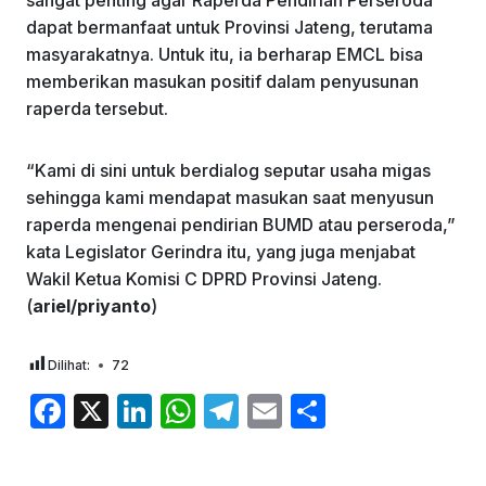
dapat bermanfaat untuk Provinsi Jateng, terutama
masyarakatnya. Untuk itu, ia berharap EMCL bisa
memberikan masukan positif dalam penyusunan
raperda tersebut.
“Kami di sini untuk berdialog seputar usaha migas
sehingga kami mendapat masukan saat menyusun
raperda mengenai pendirian BUMD atau perseroda,”
kata Legislator Gerindra itu, yang juga menjabat
Wakil Ketua Komisi C DPRD Provinsi Jateng.
(
ariel/priyanto
)
Dilihat:
72
F
X
Li
W
T
E
S
a
n
h
el
m
h
c
k
at
e
ai
ar