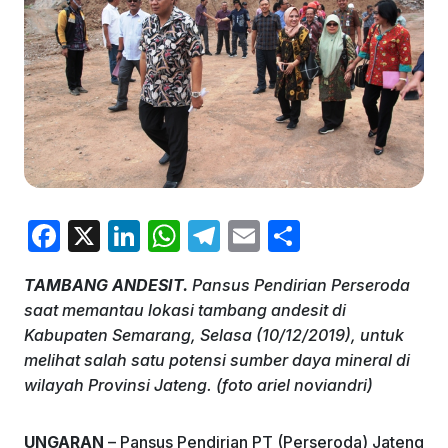
F
X
Li
W
T
E
S
a
n
h
el
m
h
TAMBANG ANDESIT.
Pansus Pendirian Perseroda
c
k
at
e
ai
ar
saat memantau lokasi tambang andesit di
e
e
s
gr
l
e
Kabupaten Semarang, Selasa (10/12/2019), untuk
b
dI
A
a
melihat salah satu potensi sumber daya mineral di
wilayah Provinsi Jateng. (foto ariel noviandri)
o
n
p
m
o
p
UNGARAN
– Pansus Pendirian PT (Perseroda) Jateng