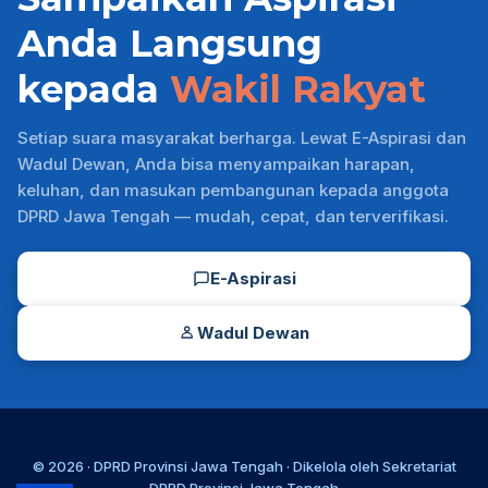
Anda Langsung
kepada
Wakil Rakyat
Setiap suara masyarakat berharga. Lewat E-Aspirasi dan
Wadul Dewan, Anda bisa menyampaikan harapan,
keluhan, dan masukan pembangunan kepada anggota
DPRD Jawa Tengah — mudah, cepat, dan terverifikasi.
E-Aspirasi
Wadul Dewan
© 2026 ·
DPRD Provinsi Jawa Tengah
· Dikelola oleh
Sekretariat