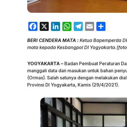
F
X
Li
W
T
E
S
a
n
h
el
m
h
BERI CENDERA MATA :
Ketua Bapemperda DP
c
k
at
e
ai
ar
mata kepada Kesbangpol DI Yogyakarta.(foto
e
e
s
gr
l
e
b
dI
A
a
YOGYAKARTA –
Badan Pembuat Peraturan Da
o
n
p
m
manggali data dan masukan untuk bahan penyus
(Ormas). Salah satunya dengan melakukan dial
o
p
Provinsi DI Yogyakarta, Kamis (29/4/2021).
k