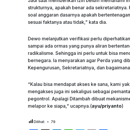
Jadi saat memberikan izin belum memahami ini 
strukturnya, apakah benar ada sekretariatnya. 
soal anggaran dasarnya apakah bertentenagan 
sesuai faktanya atau tidak,” kata dia.
Dewo melanjutkan verifikasi perlu diperhatik
sampai ada ormas yang punya aliran bertentan
radikalisme. Sehingga ini perlu untuk bisa m
bernegara. Ia menyarakan agar Perda yang di
Kepengurusan, Sekretariatnya, dan bagaiman
“Kalau bisa mendapat akses ke sana, kami yaki
mengakses juga ini sekaligus sebagai pemantau
pegontrol. Apalagi Ditambah dibuat mekanisme
melapor ke siapa,” ucapnya.(
ayu/priyanto
)
Dilihat:
79