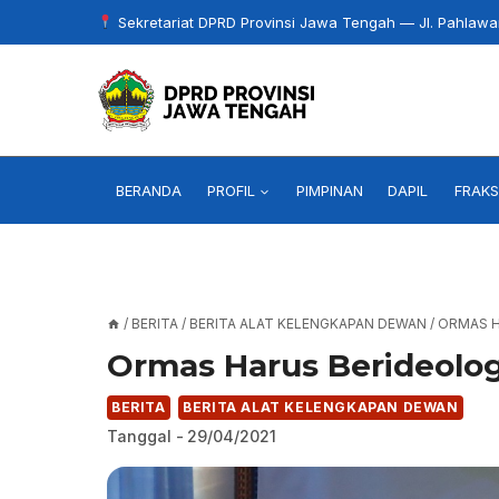
Skip
Sekretariat DPRD Provinsi Jawa Tengah — Jl. Pahlaw
to
content
BERANDA
PROFIL
PIMPINAN
DAPIL
FRAKS
/
BERITA
/
BERITA ALAT KELENGKAPAN DEWAN
/
ORMAS H
Ormas Harus Berideolog
BERITA
BERITA ALAT KELENGKAPAN DEWAN
Tanggal -
29/04/2021