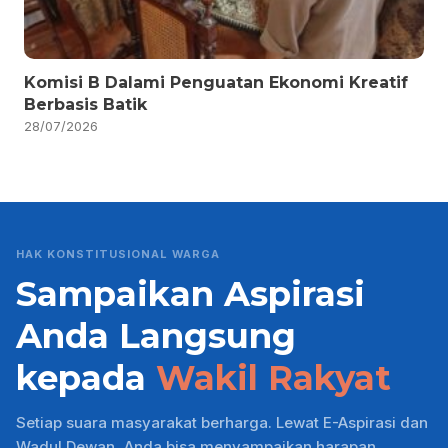
Komisi B Dalami Penguatan Ekonomi Kreatif
Berbasis Batik
28/07/2026
HAK KONSTITUSIONAL WARGA
Sampaikan Aspirasi
Anda Langsung
kepada
Wakil Rakyat
Setiap suara masyarakat berharga. Lewat E-Aspirasi dan
Wadul Dewan, Anda bisa menyampaikan harapan,