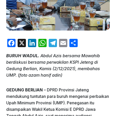
F
X
Li
W
T
E
S
a
n
h
el
m
h
BURUH WADUL.
Abdul Azis bersama Mawahib
c
k
at
e
ai
ar
berdiskusi bersama perwakilan KSPI Jeteng di
e
e
s
gr
l
e
Gedung Berlian, Kamis (2/12/2021), membahas
b
dI
A
a
UMP. (foto azam hanif adin)
o
n
p
m
GEDUNG BERLIAN
– DPRD Provinsi Jateng
o
p
mendukung tuntutan para buruh mengenai perbaikan
k
Upah Minimum Provinsi (UMP). Penegasan itu
disampaikan Wakil Ketua Komisi E DPRD Jawa
Tengah Abdul Azis, saat menerima audiensi