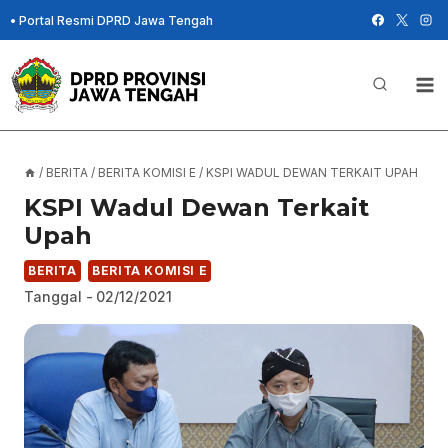
Skip
•
Portal Resmi DPRD Jawa Tengah
to
content
/
BERITA
/
BERITA KOMISI E
/
KSPI WADUL DEWAN TERKAIT UPAH
KSPI Wadul Dewan Terkait
Upah
BERITA
BERITA KOMISI E
Tanggal -
02/12/2021