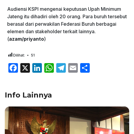
Audiensi KSPI mengenai keputusan Upah Minimum
Jateng itu dihadiri oleh 20 orang. Para buruh tersebut
berasal dari perwakilan Federasi Buruh berbagai
elemen dan stakeholder terkait lainnya.
(
azam/priyanto
)
Dilihat:
51
F
X
Li
W
T
E
S
a
n
h
el
m
h
c
k
at
e
ai
ar
Info Lainnya
e
e
s
gr
l
e
b
dI
A
a
o
n
p
m
o
p