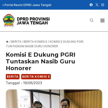
Skip
•
Portal Resmi DPRD Jawa Tengah
to
content
/
BERITA
/
BERITA KOMISI E
/
KOMISI E DUKUNG PGRI
TUNTASKAN NASIB GURU HONORER
Komisi E Dukung PGRI
Tuntaskan Nasib Guru
Honorer
BERITA
BERITA KOMISI E
Tanggal -
19/06/2023