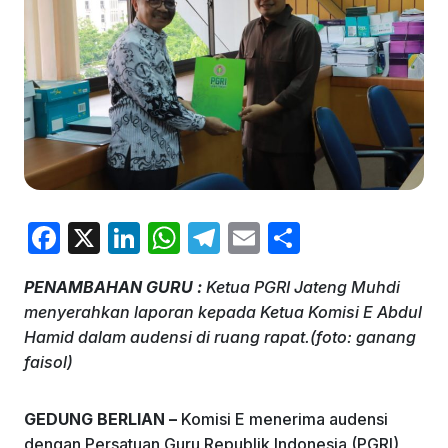
F
X
Li
W
T
E
S
a
n
h
el
m
h
PENAMBAHAN GURU :
Ketua PGRI Jateng Muhdi
c
k
at
e
ai
ar
menyerahkan laporan kepada Ketua Komisi E Abdul
e
e
s
gr
l
e
Hamid dalam audensi di ruang rapat.(foto: ganang
b
dI
A
a
faisol)
o
n
p
m
GEDUNG BERLIAN –
Komisi E menerima audensi
o
p
dengan Persatuan Guru Republik Indonesia (PGRI)