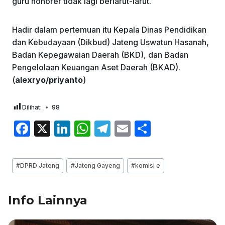
guru honorer tidak lagi berlarut-larut.
Hadir dalam pertemuan itu Kepala Dinas Pendidikan
dan Kebudayaan (Dikbud) Jateng Uswatun Hasanah,
Badan Kepegawaian Daerah (BKD), dan Badan
Pengelolaan Keuangan Aset Daerah (BKAD).
(
alexryo/priyanto
)
Dilihat:
98
F
X
Li
W
T
E
S
a
n
h
el
m
h
c
k
at
e
ai
ar
Post
#
DPRD Jateng
#
Jateng Gayeng
#
komisi e
e
e
s
gr
l
e
Tags:
b
dI
A
a
Info Lainnya
o
n
p
m
o
p