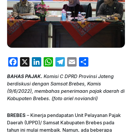
F
X
Li
W
T
E
S
a
n
h
el
m
h
BAHAS PAJAK.
Komisi C DPRD Provinsi Jateng
c
k
at
e
ai
ar
berdiskusi dengan Samsat Brebes, Kamis
e
e
s
gr
l
e
(9/6/2022), membahas penerimaan pajak daerah di
b
dI
A
a
Kabupaten Brebes. (foto ariel noviandri)
o
n
p
m
BREBES
– Kinerja pendapatan Unit Pelayanan Pajak
o
p
Daerah (UPPD)/ Samsat Kabupaten Brebes pada
k
tahun ini mulai membaik. Namun, ada beberapa