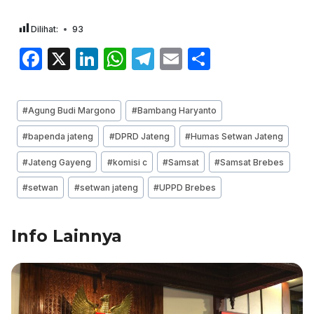
Dilihat:
93
F
X
Li
W
T
E
S
a
n
h
el
m
h
c
k
at
e
ai
ar
Post
#
Agung Budi Margono
#
Bambang Haryanto
e
e
s
gr
l
e
Tags:
#
bapenda jateng
#
DPRD Jateng
#
Humas Setwan Jateng
b
dI
A
a
#
Jateng Gayeng
#
komisi c
#
Samsat
#
Samsat Brebes
o
n
p
m
o
p
#
setwan
#
setwan jateng
#
UPPD Brebes
k
Info Lainnya