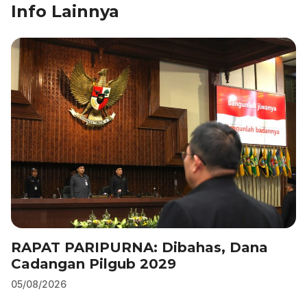
b
dI
A
a
Info Lainnya
o
n
p
m
o
p
k
RAPAT PARIPURNA: Dibahas, Dana
Cadangan Pilgub 2029
05/08/2026