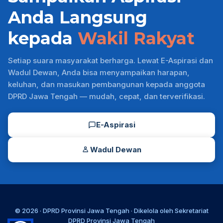
Anda Langsung
kepada
Wakil Rakyat
Setiap suara masyarakat berharga. Lewat E-Aspirasi dan
Wadul Dewan, Anda bisa menyampaikan harapan,
keluhan, dan masukan pembangunan kepada anggota
DPRD Jawa Tengah — mudah, cepat, dan terverifikasi.
E-Aspirasi
Wadul Dewan
© 2026 ·
DPRD Provinsi Jawa Tengah
· Dikelola oleh
Sekretariat
DPRD Provinsi Jawa Tengah