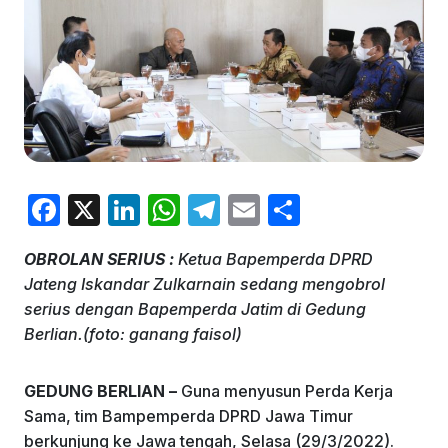
F
X
Li
W
T
E
S
a
n
h
el
m
h
OBROLAN SERIUS :
Ketua Bapemperda DPRD
c
k
at
e
ai
ar
Jateng Iskandar Zulkarnain sedang mengobrol
e
e
s
gr
l
e
serius dengan Bapemperda Jatim di Gedung
b
dI
A
a
Berlian.(foto: ganang faisol)
o
n
p
m
GEDUNG BERLIAN –
Guna menyusun Perda Kerja
o
p
Sama, tim Bampemperda DPRD Jawa Timur
k
berkunjung ke Jawa tengah, Selasa (29/3/2022).