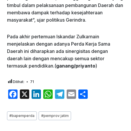
timbul dalam pelaksanaan pembangunan Daerah dan
membawa dampak terhadap kesejahteraan
masyarakat”, ujar politikus Gerindra.
Pada akhir pertemuan Iskandar Zulkarnain
menjelaskan dengan adanya Perda Kerja Sama
Daerah ini diharapkan ada sinergisitas dengan
daerah lain dengan mencakup semua sektor
termasuk pendidikan.(
ganang/priyanto
)
Dilihat:
71
F
X
Li
W
T
E
S
a
n
h
el
m
h
c
k
at
e
ai
ar
Post
#
bapemperda
#
pemprov jatim
e
e
s
gr
l
e
Tags: