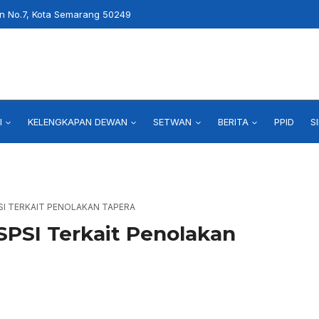
an No.7, Kota Semarang 50249
I
KELENGKAPAN DEWAN
SETWAN
BERITA
PPID
S
SI TERKAIT PENOLAKAN TAPERA
SPSI Terkait Penolakan