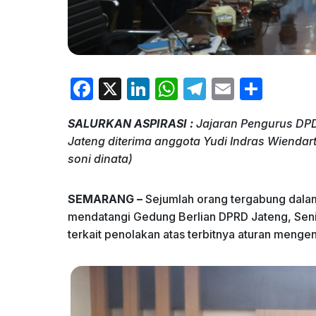
F
X
Li
W
T
E
S
a
n
h
el
m
h
SALURKAN ASPIRASI :
Jajaran Pengurus DPD
c
k
at
e
ai
ar
Jateng diterima anggota Yudi Indras Wiendar
e
e
s
gr
l
e
soni dinata)
b
dI
A
a
o
n
p
m
SEMARANG –
Sejumlah orang tergabung dalam
mendatangi Gedung Berlian DPRD Jateng, Seni
o
p
terkait penolakan atas terbitnya aturan menge
k