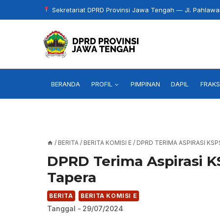
Skip
Sekretariat DPRD Provinsi Jawa Tengah — Jl. Pahlaw
to
content
BERANDA
PROFIL
PIMPINAN
DAPIL
FRAKS
/
BERITA
/
BERITA KOMISI E
/
DPRD TERIMA ASPIRASI KSP
DPRD Terima Aspirasi K
Tapera
BERITA
BERITA KOMISI E
Tanggal -
29/07/2024