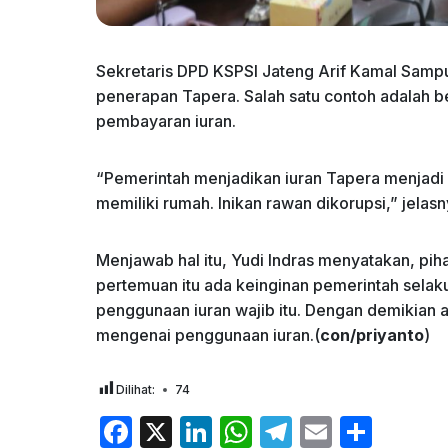
Sekretaris DPD KSPSI Jateng Arif Kamal Samp
penerapan Tapera. Salah satu contoh adalah be
pembayaran iuran.
“Pemerintah menjadikan iuran Tapera menjadi 
memiliki rumah. Inikan rawan dikorupsi,” jelasn
Menjawab hal itu, Yudi Indras menyatakan, pih
pertemuan itu ada keinginan pemerintah selak
penggunaan iuran wajib itu. Dengan demikian 
mengenai penggunaan iuran.(
con/priyanto
)
Dilihat:
74
F
X
Li
W
T
E
S