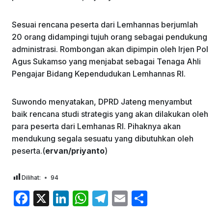
Sesuai rencana peserta dari Lemhannas berjumlah
20 orang didampingi tujuh orang sebagai pendukung
administrasi. Rombongan akan dipimpin oleh Irjen Pol
Agus Sukamso yang menjabat sebagai Tenaga Ahli
Pengajar Bidang Kependudukan Lemhannas RI.
Suwondo menyatakan, DPRD Jateng menyambut
baik rencana studi strategis yang akan dilakukan oleh
para peserta dari Lemhanas RI. Pihaknya akan
mendukung segala sesuatu yang dibutuhkan oleh
peserta.(
ervan/priyanto
)
Dilihat:
94
F
X
Li
W
T
E
S
a
n
h
el
m
h