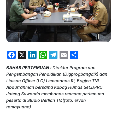
F
X
Li
W
T
E
S
a
n
h
el
m
h
BAHAS PERTEMUAN :
Direktur Program dan
c
k
at
e
ai
ar
Pengembangan Pendidikan (Digprogbangdik) dan
e
e
s
gr
l
e
Liaison Officer (LO) Lemhannas RI, Brigjen TNI
b
dI
A
a
Abdurrahman bersama Kabag Humas Set.DPRD
Jateng Suwondo membahas rencana pertemuan
o
n
p
m
peserta di Studio Berlian TV.(foto: ervan
o
p
ramayudha)
k