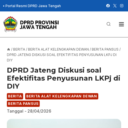
Skip
•
Portal Resmi DPRD Jawa Tengah
to
content
/
BERITA
/
BERITA ALAT KELENGKAPAN DEWAN
/
BERITA PANSUS
/
DPRD JATENG DISKUSI SOAL EFEKTIFITAS PENYUSUNAN LKPJ DI
DIY
DPRD Jateng Diskusi soal
Efektifitas Penyusunan LKPj di
DIY
BERITA
BERITA ALAT KELENGKAPAN DEWAN
BERITA PANSUS
Tanggal -
28/04/2026