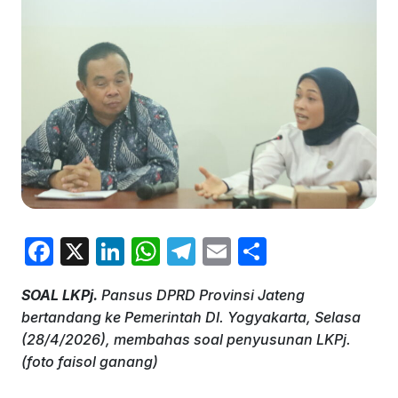
F
X
Li
W
T
E
S
a
n
h
el
m
h
SOAL LKPj.
Pansus DPRD Provinsi Jateng
c
k
at
e
ai
ar
bertandang ke Pemerintah DI. Yogyakarta, Selasa
e
e
s
gr
l
e
(28/4/2026), membahas soal penyusunan LKPj.
b
dI
A
a
(foto faisol ganang)
o
n
p
m