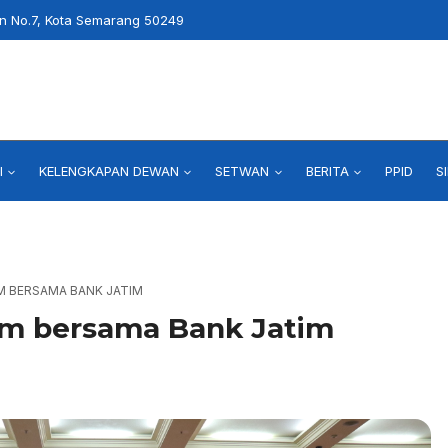
an No.7, Kota Semarang 50249
I
KELENGKAPAN DEWAN
SETWAN
BERITA
PPID
S
M BERSAMA BANK JATIM
um bersama Bank Jatim