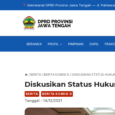
Skip
Sekretariat DPRD Provinsi Jawa Tengah — Jl. Pahlaw
to
content
BERANDA
PROFIL
PIMPINAN
DAPIL
FRAKS
/
BERITA
/
BERITA KOMISI D
/
DISKUSIKAN STATUS HUKU
Diskusikan Status Huk
BERITA
BERITA KOMISI D
Tanggal -
14/12/2021