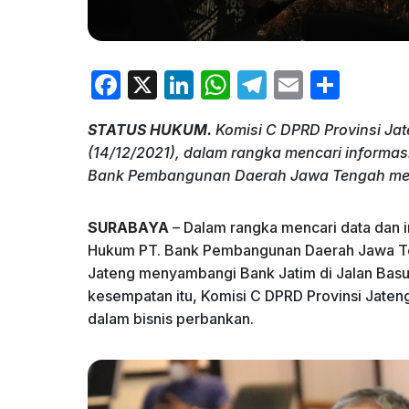
F
X
Li
W
T
E
S
a
n
h
el
m
h
STATUS HUKUM.
Komisi C DPRD Provinsi Jat
c
k
at
e
ai
ar
(14/12/2021), dalam rangka mencari informa
e
e
s
gr
l
e
Bank Pembangunan Daerah Jawa Tengah menj
b
dI
A
a
o
n
p
m
SURABAYA
– Dalam rangka mencari data dan 
Hukum PT. Bank Pembangunan Daerah Jawa Ten
o
p
Jateng menyambangi Bank Jatim di Jalan Basu
k
kesempatan itu, Komisi C DPRD Provinsi Jaten
dalam bisnis perbankan.