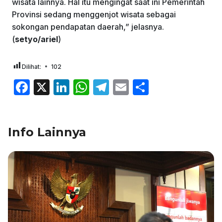
wisata lainnya. Hal itu mengingat saat ini Pemerintah
Provinsi sedang menggenjot wisata sebagai
sokongan pendapatan daerah,” jelasnya.
(
setyo/ariel
)
Dilihat:
102
F
X
Li
W
T
E
S
a
n
h
el
m
h
c
k
at
e
ai
ar
Info Lainnya
e
e
s
gr
l
e
b
dI
A
a
o
n
p
m
o
p
k