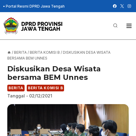
Skip
•
Portal Resmi DPRD Jawa Tengah
to
content
/
BERITA
/
BERITA KOMISI B
/
DISKUSIKAN DESA WISATA
BERSAMA BEM UNNES
Diskusikan Desa Wisata
bersama BEM Unnes
BERITA
BERITA KOMISI B
Tanggal -
02/12/2021