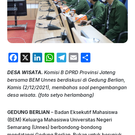
F
X
Li
W
T
E
S
a
n
h
el
m
h
DESA WISATA.
Komisi B DPRD Provinsi Jateng
c
k
at
e
ai
ar
bersama BEM Unnes berdiskusi di Gedung Berlian,
e
e
s
gr
l
e
Kamis (2/12/2021), membahas soal pengembangan
b
dI
A
a
desa wisata. (foto setyo herlambang)
o
n
p
m
GEDUNG BERLIAN
– Badan Eksekutif Mahasiswa
o
p
(BEM) Keluarga Mahasiswa Universitas Negeri
k
Semarang (Unnes) berbondong-bondong
mendatangi Gedung Berlian. Bukan untuk berunjuk