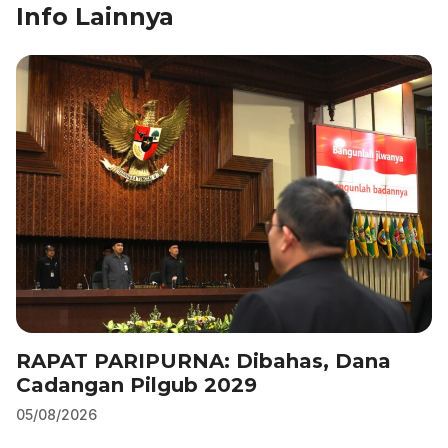
b
dI
A
a
Info Lainnya
o
n
p
m
o
p
k
RAPAT PARIPURNA: Dibahas, Dana
Cadangan Pilgub 2029
05/08/2026