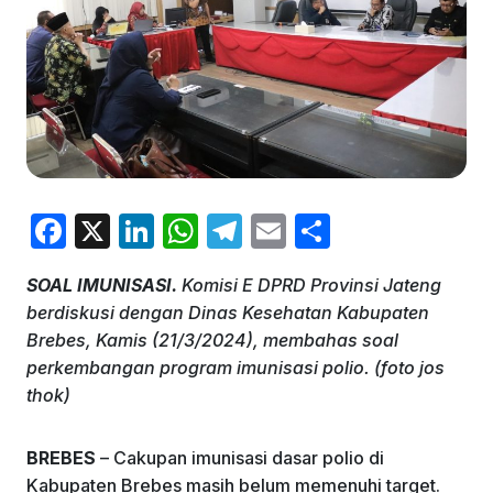
F
X
Li
W
T
E
S
a
n
h
el
m
h
SOAL IMUNISASI.
Komisi E DPRD Provinsi Jateng
c
k
at
e
ai
ar
berdiskusi dengan Dinas Kesehatan Kabupaten
e
e
s
gr
l
e
Brebes, Kamis (21/3/2024), membahas soal
b
dI
A
a
perkembangan program imunisasi polio. (foto jos
thok)
o
n
p
m
o
p
BREBES
– Cakupan imunisasi dasar polio di
k
Kabupaten Brebes masih belum memenuhi target.