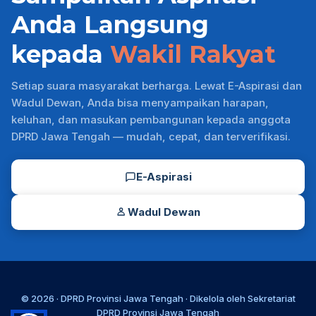
Anda Langsung
kepada
Wakil Rakyat
Setiap suara masyarakat berharga. Lewat E-Aspirasi dan
Wadul Dewan, Anda bisa menyampaikan harapan,
keluhan, dan masukan pembangunan kepada anggota
DPRD Jawa Tengah — mudah, cepat, dan terverifikasi.
E-Aspirasi
Wadul Dewan
© 2026 ·
DPRD Provinsi Jawa Tengah
· Dikelola oleh
Sekretariat
DPRD Provinsi Jawa Tengah