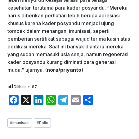
kesehatan terutama para kader posyandu. “Mereka
harus diberikan perhatian lebih berupa apresiasi
khusus karena kader posyandu menjadi ujung
tombak dalam menangani imunisasi, seperti
pemberian sertifikat sebagai wujud terima kasih atas
dedikasi mereka. Saat ini banyak diantara mereka
yang sudah memasuki usia senja, namun regenerasi
kader posyandu kurang diminati para generasi
muda,” ujarnya. (
nora/priyanto
)
Dilihat:
87
F
X
Li
W
T
E
S
a
n
h
el
m
h
c
k
at
e
ai
ar
Post
#
imunisasi
#
Polio
e
e
s
gr
l
e
Tags: