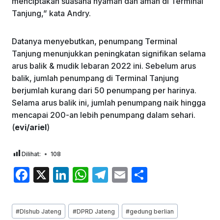
menciptakan suasana nyaman dan aman di Terminal
Tanjung,” kata Andry.
Datanya menyebutkan, penumpang Terminal
Tanjung menunjukkan peningkatan signifikan selama
arus balik & mudik lebaran 2022 ini. Sebelum arus
balik, jumlah penumpang di Terminal Tanjung
berjumlah kurang dari 50 penumpang per harinya.
Selama arus balik ini, jumlah penumpang naik hingga
mencapai 200-an lebih penumpang dalam sehari.
(
evi/ariel
)
Dilihat:
108
F
X
Li
W
T
E
S
a
n
h
el
m
h
c
k
at
e
ai
ar
Post
#
DIshub Jateng
#
DPRD Jateng
#
gedung berlian
Tags: