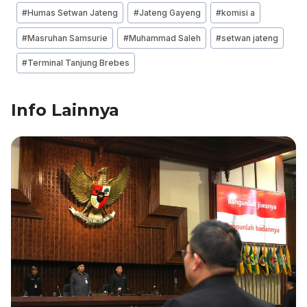
e
e
s
gr
l
e
#
Humas Setwan Jateng
#
Jateng Gayeng
#
komisi a
b
dI
A
a
#
Masruhan Samsurie
#
Muhammad Saleh
#
setwan jateng
o
n
p
m
o
p
#
Terminal Tanjung Brebes
k
Info Lainnya