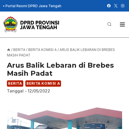
Skip
•
Portal Resmi DPRD Jawa Tengah
to
content
/
BERITA
/
BERITA KOMISI A
/
ARUS BALIK LEBARAN DI BREBES
MASIH PADAT
Arus Balik Lebaran di Brebes
Masih Padat
BERITA
BERITA KOMISI A
Tanggal -
12/05/2022