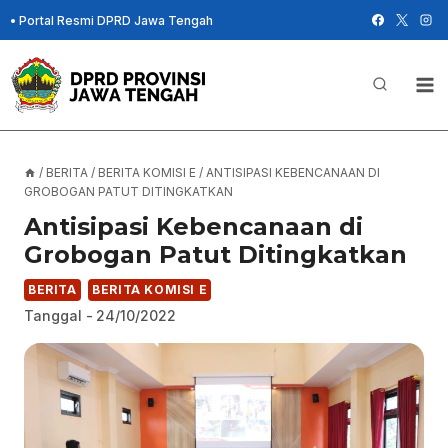
Skip
•
Portal Resmi DPRD Jawa Tengah
to
content
/
BERITA
/
BERITA KOMISI E
/
ANTISIPASI KEBENCANAAN DI
GROBOGAN PATUT DITINGKATKAN
Antisipasi Kebencanaan di
Grobogan Patut Ditingkatkan
BERITA
BERITA KOMISI E
Tanggal -
24/10/2022