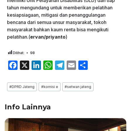
memiliki Unit Pelayanan Disabilitas (ULD) dan tiap
tahun mengundang untuk memberikan pelatihan
kesiapsiagaan, mitigasi dan penanggulangan
bencana dari semua unsur masyarakat, tokoh
masyarakat bahkan kaum renta bisa mengikuti
pelatihan.(
ervan/priyanto
)
Dilihat:
98
F
X
Li
W
T
E
S
a
n
h
el
m
h
c
k
at
e
ai
ar
Post
#
DPRD Jateng
#
komisi e
#
setwan jateng
e
e
s
gr
l
e
Tags:
b
dI
A
a
Info Lainnya
o
n
p
m
o
p
k