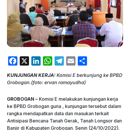
F
X
Li
W
T
E
S
a
n
h
el
m
h
KUNJUNGAN KERJA:
Komisi E berkunjung ke BPBD
c
k
at
e
ai
ar
Grobogan.(foto: ervan ramayudha)
e
e
s
gr
l
e
b
dI
A
a
GROBOGAN –
Komisi E melakukan kunjungan kerja
o
n
p
m
ke BPBD Grobogan guna , kunjungan tersebut dalam
rangka mendapatkan data dan masukan terkait
o
p
Antisipasi Bencana Tanah Gerak, Tanah Longsor dan
k
Banjir di Kabupaten Grobogan. Senin (24/10/2022).