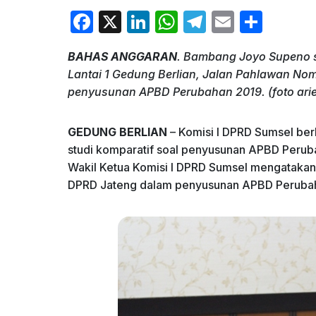
F
X
Li
W
T
E
S
a
n
h
el
m
h
BAHAS ANGGARAN
. Bambang Joyo Supeno s
c
k
at
e
ai
ar
Lantai 1 Gedung Berlian, Jalan Pahlawan No
e
e
s
gr
l
e
penyusunan APBD Perubahan 2019. (foto ariel
b
dI
A
a
o
n
p
m
GEDUNG BERLIAN
– Komisi I DPRD Sumsel ber
studi komparatif soal penyusunan APBD Perub
o
p
Wakil Ketua Komisi I DPRD Sumsel mengatakan
k
DPRD Jateng dalam penyusunan APBD Perubah