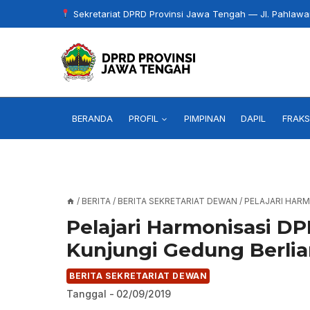
Skip
Sekretariat DPRD Provinsi Jawa Tengah — Jl. Pahlaw
to
content
BERANDA
PROFIL
PIMPINAN
DAPIL
FRAKS
/
BERITA
/
BERITA SEKRETARIAT DEWAN
/
PELAJARI HARM
Pelajari Harmonisasi D
Kunjungi Gedung Berlia
BERITA SEKRETARIAT DEWAN
Tanggal -
02/09/2019