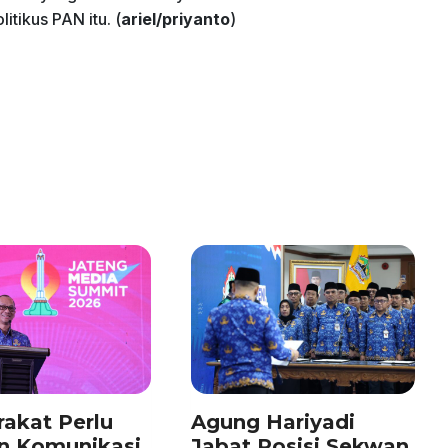
tikus PAN itu. (
ariel/priyanto
)
akat Perlu
Agung Hariyadi
n Komunikasi
Jabat Posisi Sekwan