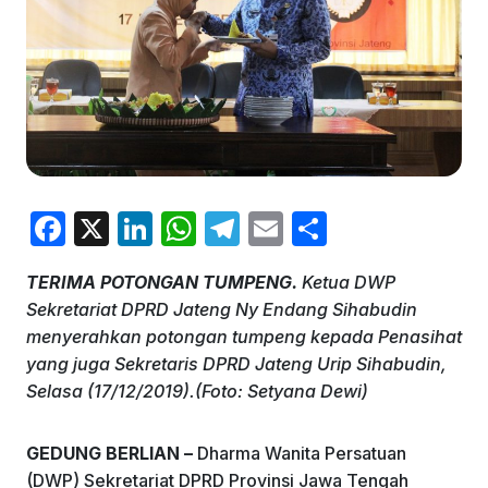
F
X
Li
W
T
E
S
a
n
h
el
m
h
TERIMA POTONGAN TUMPENG.
Ketua DWP
c
k
at
e
ai
ar
Sekretariat DPRD Jateng Ny Endang Sihabudin
e
e
s
gr
l
e
menyerahkan potongan tumpeng kepada Penasihat
b
dI
A
a
yang juga Sekretaris DPRD Jateng Urip Sihabudin,
Selasa (17/12/2019).(Foto: Setyana Dewi)
o
n
p
m
o
p
GEDUNG BERLIAN –
Dharma Wanita Persatuan
k
(DWP) Sekretariat DPRD Provinsi Jawa Tengah