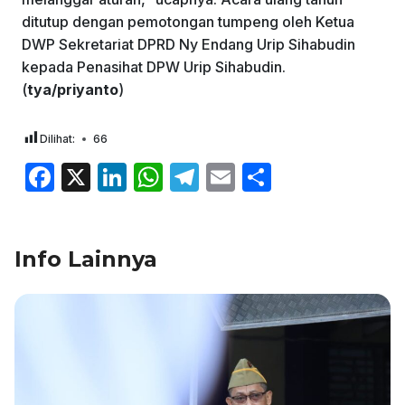
ditutup dengan pemotongan tumpeng oleh Ketua
DWP Sekretariat DPRD Ny Endang Urip Sihabudin
kepada Penasihat DPW Urip Sihabudin.
(
tya/priyanto
)
Dilihat:
66
F
X
Li
W
T
E
S
a
n
h
el
m
h
c
k
at
e
ai
ar
Info Lainnya
e
e
s
gr
l
e
b
dI
A
a
o
n
p
m
o
p
k