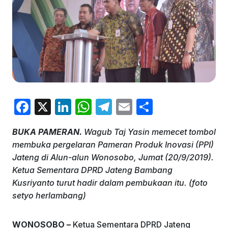
F
X
Li
W
T
E
S
a
n
h
el
m
h
BUKA PAMERAN.
Wagub Taj Yasin memecet tombol
c
k
at
e
ai
ar
membuka pergelaran Pameran Produk Inovasi (PPI)
e
e
s
gr
l
e
Jateng di Alun-alun Wonosobo, Jumat (20/9/2019).
b
dI
A
a
Ketua Sementara DPRD Jateng Bambang
Kusriyanto turut hadir dalam pembukaan itu. (foto
o
n
p
m
setyo herlambang)
o
p
k
WONOSOBO –
Ketua Sementara DPRD Jateng