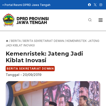
Skip
•
Portal Resmi DPRD Jawa Tengah
to
content
/
BERITA
/
BERITA SEKRETARIAT DEWAN
/
KEMENRISTEK: JATENG
JADI KIBLAT INOVASI
Kemenristek: Jateng Jadi
Kiblat Inovasi
BERITA SEKRETARIAT DEWAN
Tanggal -
20/09/2019