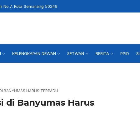
an No.7, Kota Semarang 50249
I
KELENGKAPAN DEWAN
SETWAN
BERITA
PPID
S
 DI BANYUMAS HARUS TERPADU
i di Banyumas Harus