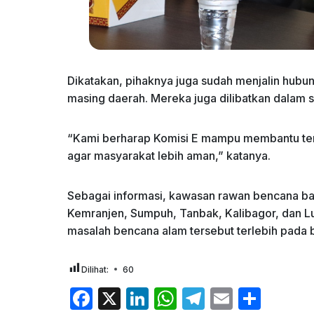
Dikatakan, pihaknya juga sudah menjalin hubu
masing daerah. Mereka juga dilibatkan dalam 
“Kami berharap Komisi E mampu membantu te
agar masyarakat lebih aman,” katanya.
Sebagai informasi, kawasan rawan bencana ba
Kemranjen, Sumpuh, Tanbak, Kalibagor, dan L
masalah bencana alam tersebut terlebih pada ba
Dilihat:
60
F
X
Li
W
T
E
S