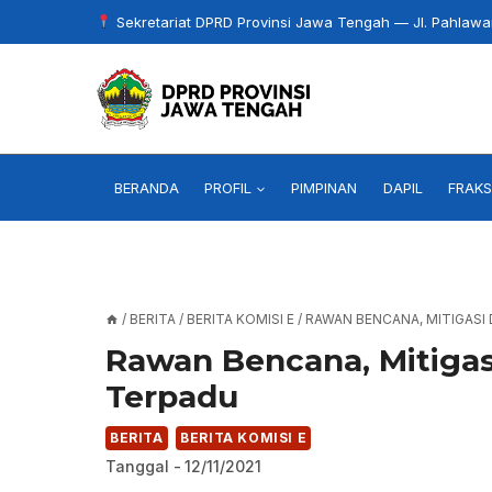
Skip
Sekretariat DPRD Provinsi Jawa Tengah — Jl. Pahlaw
to
content
BERANDA
PROFIL
PIMPINAN
DAPIL
FRAKS
/
BERITA
/
BERITA KOMISI E
/
RAWAN BENCANA, MITIGASI
Rawan Bencana, Mitigas
Terpadu
BERITA
BERITA KOMISI E
Tanggal -
12/11/2021