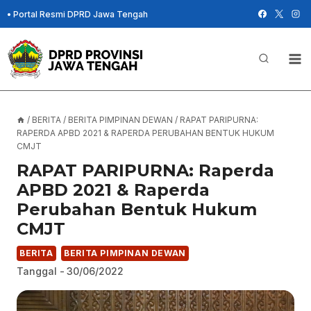
Skip
•
Portal Resmi DPRD Jawa Tengah
to
content
/
BERITA
/
BERITA PIMPINAN DEWAN
/
RAPAT PARIPURNA:
RAPERDA APBD 2021 & RAPERDA PERUBAHAN BENTUK HUKUM
CMJT
RAPAT PARIPURNA: Raperda
APBD 2021 & Raperda
Perubahan Bentuk Hukum
CMJT
BERITA
BERITA PIMPINAN DEWAN
Tanggal -
30/06/2022