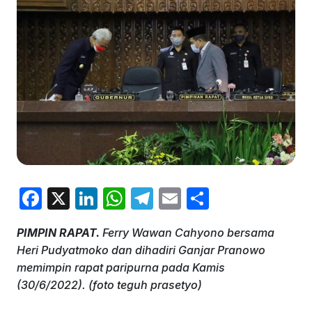
F
X
Li
W
T
E
S
a
n
h
el
m
h
PIMPIN RAPAT.
Ferry Wawan Cahyono bersama
c
k
at
e
ai
ar
Heri Pudyatmoko dan dihadiri Ganjar Pranowo
e
e
s
gr
l
e
memimpin rapat paripurna pada Kamis
b
dI
A
a
(30/6/2022). (foto teguh prasetyo)
o
n
p
m