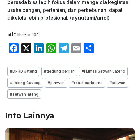
perusda bisa lebih fokus dalam mengelola kegiatan
usaha pangan, pertanian, dan perkebunan, dapat
dikelola lebih profesional. (
ayuutami/ariel
)
Dilihat:
100
F
X
Li
W
T
E
S
a
n
h
el
m
h
c
k
at
e
ai
ar
Post
#
DPRD Jateng
#
gedung berlian
#
Humas Setwan Jateng
e
e
s
gr
l
e
Tags:
#
Jateng Gayeng
#
pimwan
#
rapat paripurna
#
setwan
b
dI
A
a
#
setwan jateng
o
n
p
m
o
p
Info Lainnya
k