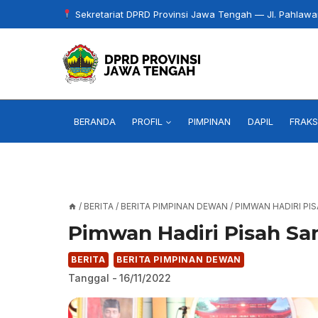
Skip
Sekretariat DPRD Provinsi Jawa Tengah — Jl. Pahlaw
to
content
BERANDA
PROFIL
PIMPINAN
DAPIL
FRAKS
/
BERITA
/
BERITA PIMPINAN DEWAN
/
PIMWAN HADIRI PI
Pimwan Hadiri Pisah Sa
BERITA
BERITA PIMPINAN DEWAN
Tanggal -
16/11/2022