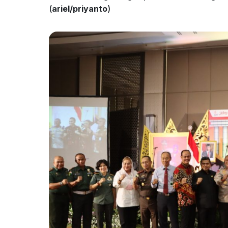
(
ariel/priyanto
)