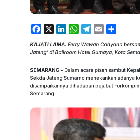
F
X
Li
W
T
E
S
a
n
h
el
m
h
KAJATI LAMA.
Ferry Wawan Cahyono bersama
c
k
at
e
ai
ar
Jateng’ di Ballroom Hotel Gumaya, Kota Semar
e
e
s
gr
l
e
b
dI
A
a
SEMARANG –
Dalam acara pisah sambut Kepala
o
n
p
m
Sekda Jateng Sumarno menekankan adanya konso
disampaikannya dihadapan pejabat Forkompind
o
p
Semarang.
k