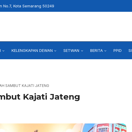
an No.7, Kota Semarang 50249
I
KELENGKAPAN DEWAN
SETWAN
BERITA
PPID
S
SAH SAMBUT KAJATI JATENG
mbut Kajati Jateng