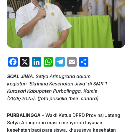
F
X
Li
W
T
E
S
a
n
h
el
m
h
SOAL JIWA
. Setya Arinugraha dalam
c
k
at
e
ai
ar
kegiatan ‘Skrining Kesehatan Jiwa’ di SMK 1
e
e
s
gr
l
e
Kutasari Kabupaten Purbalingga, Kamis
b
dI
A
a
(28/8/2025). (foto priskilla ‘bee’ candra)
o
n
p
m
PURBALINGGA
– Wakil Ketua DPRD Provinsi Jateng
o
p
Setya Arinugroho masih menyoroti layanan
k
kesehatan bagi para siswa, khususnya kesehatan