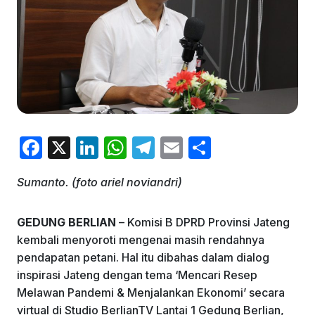
F
X
Li
W
T
E
S
a
n
h
el
m
h
Sumanto. (foto ariel noviandri)
c
k
at
e
ai
ar
e
e
s
gr
l
e
GEDUNG BERLIAN
– Komisi B DPRD Provinsi Jateng
b
dI
A
a
kembali menyoroti mengenai masih rendahnya
o
n
p
m
pendapatan petani. Hal itu dibahas dalam dialog
inspirasi Jateng dengan tema ‘Mencari Resep
o
p
Melawan Pandemi & Menjalankan Ekonomi’ secara
k
virtual di Studio BerlianTV Lantai 1 Gedung Berlian,