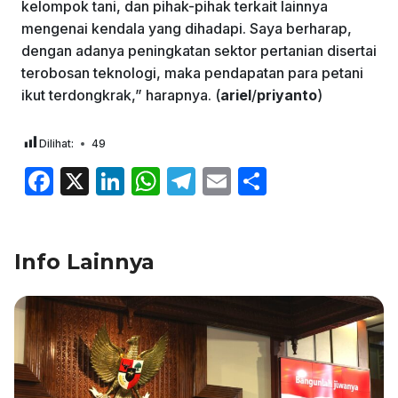
kelompok tani, dan pihak-pihak terkait lainnya
mengenai kendala yang dihadapi. Saya berharap,
dengan adanya peningkatan sektor pertanian disertai
terobosan teknologi, maka pendapatan para petani
ikut terdongkrak,” harapnya. (
ariel
/
priyanto
)
Dilihat:
49
F
X
Li
W
T
E
S
a
n
h
el
m
h
c
k
at
e
ai
ar
Info Lainnya
e
e
s
gr
l
e
b
dI
A
a
o
n
p
m
o
p
k