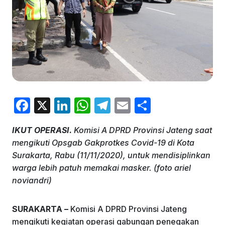
F
X
Li
W
T
E
S
a
n
h
el
m
h
IKUT OPERASI.
Komisi A DPRD Provinsi Jateng saat
c
k
at
e
ai
ar
mengikuti Opsgab Gakprotkes Covid-19 di Kota
e
e
s
gr
l
e
Surakarta, Rabu (11/11/2020), untuk mendisiplinkan
b
dI
A
a
warga lebih patuh memakai masker. (foto ariel
noviandri)
o
n
p
m
o
p
SURAKARTA –
Komisi A DPRD Provinsi Jateng
k
mengikuti kegiatan operasi gabungan penegakan