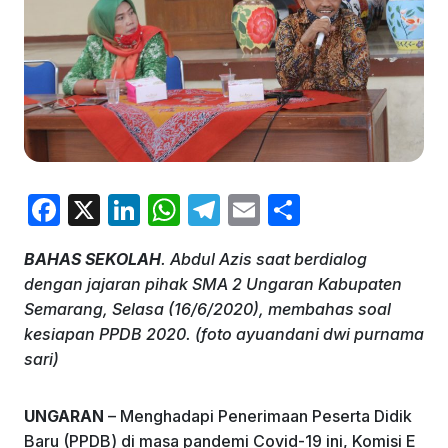
F
X
Li
W
T
E
S
a
n
h
el
m
h
BAHAS SEKOLAH
. Abdul Azis saat berdialog
c
k
at
e
ai
ar
dengan jajaran pihak SMA 2 Ungaran Kabupaten
e
e
s
gr
l
e
Semarang, Selasa (16/6/2020), membahas soal
b
dI
A
a
kesiapan PPDB 2020. (foto ayuandani dwi purnama
sari)
o
n
p
m
o
p
UNGARAN
– Menghadapi Penerimaan Peserta Didik
k
Baru (PPDB) di masa pandemi Covid-19 ini, Komisi E