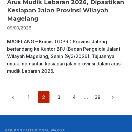
Arus Mudik Lebaran 2026, Dipastikan
Kesiapan Jalan Provinsi Wilayah
Magelang
09/03/2026
MAGELANG – Komisi D DPRD Provinsi Jateng
bertandang ke Kantor BPJ (Badan Pengelola Jalan)
Wilayah Magelang, Senin (9/3/2026). Tujuannya
untuk memantau kesiapan jalan provinsi dalam arus
mudik Lebaran 2026.
Page
Previous
Next
1
2
3
4
…
38
navigation
Page
Page
HAK KONSTITUSIONAL WARGA