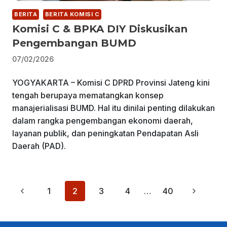
BERITA
BERITA KOMISI C
Komisi C & BPKA DIY Diskusikan
Pengembangan BUMD
07/02/2026
YOGYAKARTA – Komisi C DPRD Provinsi Jateng kini
tengah berupaya mematangkan konsep
manajerialisasi BUMD. Hal itu dinilai penting dilakukan
dalam rangka pengembangan ekonomi daerah,
layanan publik, dan peningkatan Pendapatan Asli
Daerah (PAD).
Page
Previous
Next
1
2
3
4
…
40
navigation
Page
Page