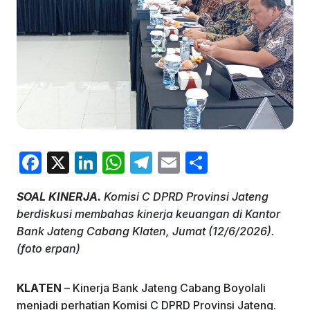
F
X
Li
W
T
E
S
a
n
h
el
m
h
SOAL KINERJA.
Komisi C DPRD Provinsi Jateng
c
k
at
e
ai
ar
berdiskusi membahas kinerja keuangan di Kantor
e
e
s
gr
l
e
Bank Jateng Cabang Klaten, Jumat (12/6/2026).
b
dI
A
a
(foto erpan)
o
n
p
m
KLATEN
– Kinerja Bank Jateng Cabang Boyolali
o
p
menjadi perhatian Komisi C DPRD Provinsi Jateng.