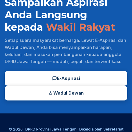
Sampaikan Aspirasi
Anda Langsung
kepada
Wakil Rakyat
Setiap suara masyarakat berharga. Lewat E-Aspirasi dan
Wadul Dewan, Anda bisa menyampaikan harapan,
keluhan, dan masukan pembangunan kepada anggota
DPRD Jawa Tengah — mudah, cepat, dan terverifikasi.
E-Aspirasi
Wadul Dewan
© 2026 ·
DPRD Provinsi Jawa Tengah
· Dikelola oleh
Sekretariat