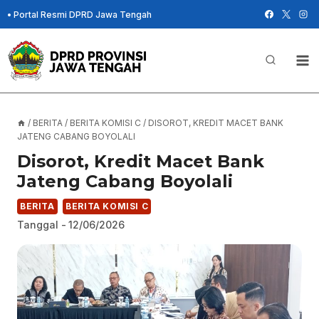
Skip
•
Portal Resmi DPRD Jawa Tengah
to
content
/
BERITA
/
BERITA KOMISI C
/
DISOROT, KREDIT MACET BANK
JATENG CABANG BOYOLALI
Disorot, Kredit Macet Bank
Jateng Cabang Boyolali
BERITA
BERITA KOMISI C
Tanggal -
12/06/2026