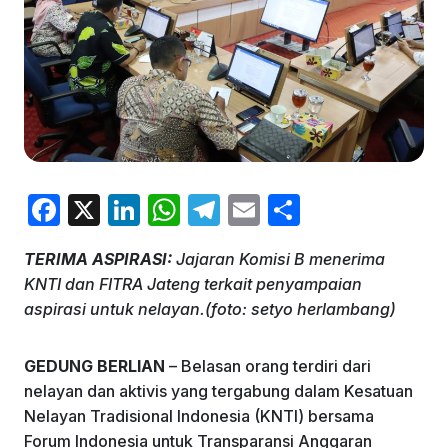
F
X
Li
W
T
E
S
a
n
h
el
m
h
TERIMA ASPIRASI:
Jajaran Komisi B menerima
c
k
at
e
ai
ar
KNTI dan FITRA Jateng terkait penyampaian
e
e
s
gr
l
e
aspirasi untuk nelayan.(foto: setyo herlambang)
b
dI
A
a
o
n
p
m
GEDUNG BERLIAN
– Belasan orang terdiri dari
nelayan dan aktivis yang tergabung dalam Kesatuan
o
p
Nelayan Tradisional Indonesia (KNTI) bersama
k
Forum Indonesia untuk Transparansi Anggaran