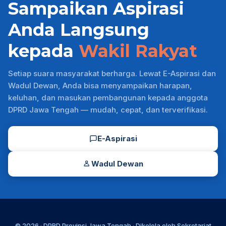
Sampaikan Aspirasi
Anda Langsung
kepada
Wakil Rakyat
Setiap suara masyarakat berharga. Lewat E-Aspirasi dan
Wadul Dewan, Anda bisa menyampaikan harapan,
keluhan, dan masukan pembangunan kepada anggota
DPRD Jawa Tengah — mudah, cepat, dan terverifikasi.
E-Aspirasi
Wadul Dewan
© 2026 ·
DPRD Provinsi Jawa Tengah
· Dikelola oleh
Sekretariat