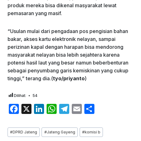
produk mereka bisa dikenal masyarakat lewat
pemasaran yang masif.
“Usulan mulai dari pengadaan pos pengisian bahan
bakar, akses kartu elektronik nelayan, sampai
perizinan kapal dengan harapan bisa mendorong
masyarakat nelayan bisa lebih sejahtera karena
potensi hasil laut yang besar namun beberbenturan
sebagai penyumbang garis kemiskinan yang cukup
tinggi,” terang dia.(
tyo/priyanto
)
Dilihat:
54
F
X
Li
W
T
E
S
a
n
h
el
m
h
c
k
at
e
ai
ar
Post
#
DPRD Jateng
#
Jateng Gayeng
#
komisi b
e
e
s
gr
l
e
Tags: