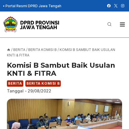
Skip
•
Portal Resmi DPRD Jawa Tengah
to
content
/
BERITA
/
BERITA KOMISI B
/
KOMISI B SAMBUT BAIK USULAN
KNTI & FITRA
Komisi B Sambut Baik Usulan
KNTI & FITRA
BERITA
BERITA KOMISI B
Tanggal -
29/08/2022