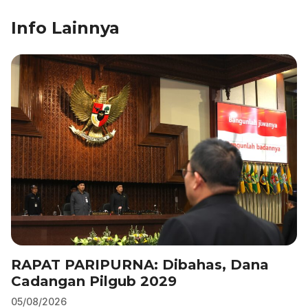
b
dI
A
a
Info Lainnya
o
n
p
m
o
p
k
RAPAT PARIPURNA: Dibahas, Dana
Cadangan Pilgub 2029
05/08/2026