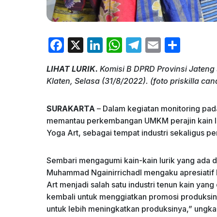
F
X
Li
W
T
E
S
a
n
h
el
m
h
LIHAT LURIK.
Komisi B DPRD Provinsi Jateng 
c
k
at
e
ai
ar
Klaten, Selasa (31/8/2022). (foto priskilla c
e
e
s
gr
l
e
b
dI
A
a
SURAKARTA
– Dalam kegiatan monitoring pad
o
n
p
m
memantau perkembangan UMKM perajin kain luri
Yoga Art, sebagai tempat industri sekaligus pen
o
p
k
Sembari mengagumi kain-kain lurik yang ada di
Muhammad Ngainirrichadl mengaku apresiatif k
Art menjadi salah satu industri tenun kain yang
kembali untuk menggiatkan promosi produksi
untuk lebih meningkatkan produksinya,” ungka