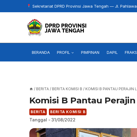
Skip
Sekretariat DPRD Provinsi Jawa Tengah — Jl. Pahlaw
to
content
BERANDA
PROFIL
PIMPINAN
DAPIL
FRAKS
/
BERITA
/
BERITA KOMISI B
/
KOMISI B PANTAU PERAJIN 
Komisi B Pantau Perajin
BERITA
BERITA KOMISI B
Tanggal -
31/08/2022