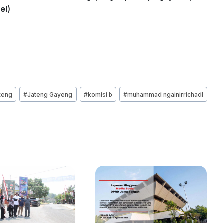
el
)
teng
#
Jateng Gayeng
#
komisi b
#
muhammad ngainirrichadl