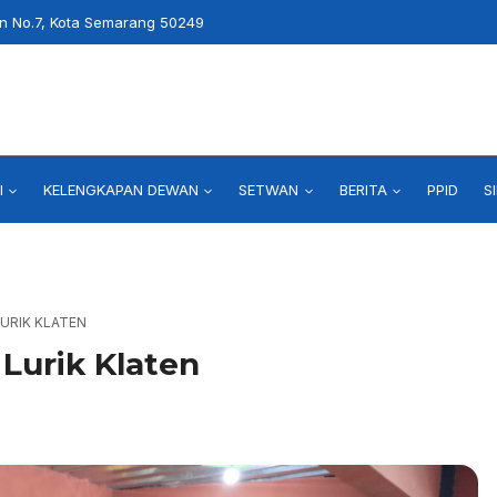
an No.7, Kota Semarang 50249
I
KELENGKAPAN DEWAN
SETWAN
BERITA
PPID
S
LURIK KLATEN
 Lurik Klaten