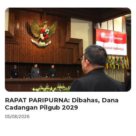
b
dI
A
a
o
n
p
m
o
p
k
RAPAT PARIPURNA: Dibahas, Dana
Cadangan Pilgub 2029
05/08/2026