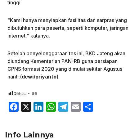
tinggi.
“Kami hanya menyiapkan fasilitas dan sarpras yang
dibutuhkan para peserta, seperti komputer, jaringan
internet,” katanya.
Setelah penyelenggaraan tes ini, BKD Jateng akan
diundang Kementerian PAN-RB guna persiapan
CPNS formasi 2020 yang dimulai sekitar Agustus
nanti.(
dewi/priyanto
)
Dilihat:
56
F
X
Li
W
T
E
S
a
n
h
el
m
h
c
k
at
e
ai
ar
Info Lainnya
e
e
s
gr
l
e