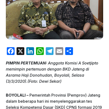
F
X
Li
W
T
E
S
a
n
h
el
m
h
PIMPIN PERTEMUAN:
Anggota Komisi A Soetjipto
c
k
at
e
ai
ar
memimpin pertemuan dengan BKD Jateng di
e
e
s
gr
l
e
Asrama Haji Donohudan, Boyolali, Selasa
b
dI
A
a
(3/3/2020).(Foto: Dewi Sekar)
o
n
p
m
BOYOLALI –
Pemerintah Provinsi (Pemprov) Jateng
o
p
dalam beberapa hari ini menyelenggarakan tes
k
Seleksi Kompetensi Dasar (SKD) CPNS formasi 2019