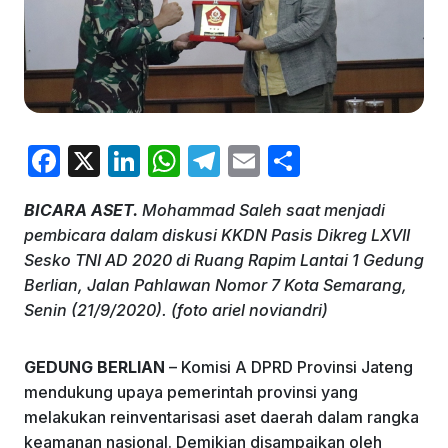
F
X
Li
W
T
E
S
a
n
h
el
m
h
BICARA ASET.
Mohammad Saleh saat menjadi
c
k
at
e
ai
ar
pembicara dalam diskusi KKDN Pasis Dikreg LXVII
e
e
s
gr
l
e
Sesko TNI AD 2020 di Ruang Rapim Lantai 1 Gedung
b
dI
A
a
Berlian, Jalan Pahlawan Nomor 7 Kota Semarang,
Senin (21/9/2020). (foto ariel noviandri)
o
n
p
m
o
p
GEDUNG BERLIAN
– Komisi A DPRD Provinsi Jateng
k
mendukung upaya pemerintah provinsi yang
melakukan reinventarisasi aset daerah dalam rangka
keamanan nasional. Demikian disampaikan oleh